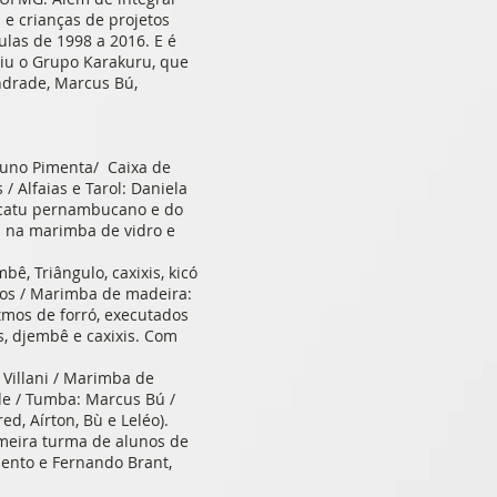
 e crianças de projetos
ulas de 1998 a 2016. E é
giu o Grupo Karakuru, que
ndrade, Marcus Bú,
Bruno Pimenta/ Caixa de
 / Alfaias e Tarol: Daniela
racatu pernambucano e do
a na marimba de vidro e
ê, Triângulo, caxixis, kicó
tos / Marimba de madeira:
itmos de forró, executados
, djembê e caxixis. Com
 Villani / Marimba de
de / Tumba: Marcus Bú /
d, Aírton, Bù e Leléo).
imeira turma de alunos de
mento e Fernando Brant,