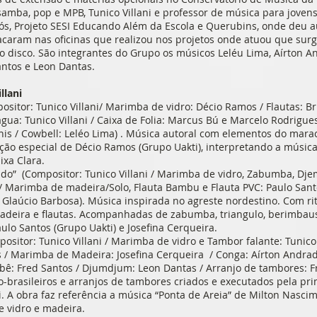
amba, pop e MPB, Tunico Villani e professor de música para jovens
irós, Projeto SESI Educando Além da Escola e Querubins, onde deu a
acaram nas oficinas que realizou nos projetos onde atuou que sur
o disco. São integrantes do Grupo os músicos Leléu Lima, Aírton A
antos e Leon Dantas.
llani
ositor: Tunico Villani/ Marimba de vidro: Décio Ramos / Flautas: 
’agua: Tunico Villani / Caixa de Folia: Marcus Bú e Marcelo Rodrigues
inis / Cowbell: Leléo Lima) . Música autoral com elementos do ma
ação especial de Décio Ramos (Grupo Uakti), interpretando a músic
ixa Clara.
do” (Compositor: Tunico Villani / Marimba de vidro, Zabumba, Djemb
i / Marimba de madeira/Solo, Flauta Bambu e Flauta PVC: Paulo San
o: Glaúcio Barbosa). Música inspirada no agreste nordestino. Com r
deira e flautas. Acompanhadas de zabumba, triangulo, berimbaus
ulo Santos (Grupo Uakti) e Josefina Cerqueira.
positor: Tunico Villani / Marimba de vidro e Tambor falante: Tunico
s / Marimba de Madeira: Josefina Cerqueira / Conga: Aírton Andra
bê: Fred Santos / Djumdjum: Leon Dantas / Arranjo de tambores: Fre
-brasileiros e arranjos de tambores criados e executados pela pr
i. A obra faz referência a música “Ponta de Areia” de Milton Nasci
 vidro e madeira.