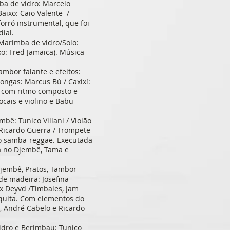
ba de vidro: Marcelo
aixo: Caio Valente /
orró instrumental, que foi
ial.
/ Marimba de vidro/Solo:
xo: Fred Jamaica). Música
.
ambor falante e efeitos:
Congas: Marcus Bú / Caxixí:
u com ritmo composto e
cais e violino e Babu
bê: Tunico Villani / Violão
: Ricardo Guerra / Trompete
 do samba-reggae. Executada
ra no Djembê, Tama e
Djembê, Pratos, Tambor
 de madeira: Josefina
x Deyvd /Timbales, Jam
squita. Com elementos do
d, André Cabelo e Ricardo
idro e Berimbau: Tunico