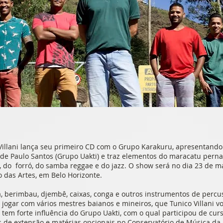
illani lança seu primeiro CD com o Grupo Karakuru, apresentando
ca de Paulo Santos (Grupo Uakti) e traz elementos do maracatu pe
, do forró, do samba reggae e do jazz. O show será no dia 23 de mai
o das Artes, em Belo Horizonte.
 berimbau, djembê, caixas, conga e outros instrumentos de percuss
jogar com vários mestres baianos e mineiros, que Tunico Villani v
tem forte influência do Grupo Uakti, com o qual participou de curs
de extensão e matérias opcionais no Conservatório de Música da