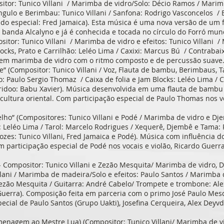
itor: Tunico Villani / Marimba de vidro/Solo: Décio Ramos / Marim
gulo e Berimbau: Tunico Villani / Sanfona: Rodrigo Vasconcelos / B
do especial: Fred Jamaica). Esta música é uma nova versão de um f
banda Alcalyno e já é conhecida e tocada no círculo do Forró mund
sitor: Tunico Villani / Marimba de vidro e efeitos: Tunico Villani 
ocks, Prato e Carrilhão: Leléo Lima / Caxixi: Marcus Bú / Contrabai
 em marimba de vidro com o ritmo composto e de percussão suave
te” (Compositor: Tunico Villani / Voz, Flauta de bambu, Berimbaus, T
ino: Paulo Sergio Thomaz / Caixa de folia e Jam Blocks: Leléo Lima / 
ridoo: Babu Xavier). Música desenvolvida em uma flauta de bamb
ltura oriental. Com participação especial de Paulo Thomas nos vo
ho” (Compositores: Tunico Villani e Podé / Marimba de vidro e Djem
ia: Leléo Lima / Tarol: Marcelo Rodrigues / Xequerê, Djembê e Tama
ozes: Tunico Villani, Fred Jamaica e Podé). Música com influência
 participação especial de Podé nos vocais e violão, Ricardo Guer
- Compositor: Tunico Villani e Zezão Mesquita/ Marimba de vidro, 
illani / Marimba de madeira/Solo e efeitos: Paulo Santos / Marimba
Zezão Mesquita / Guitarra: André Cabelo/ Trompete e trombone: Ale
 Guerra). Composição feita em parceria com o primo José Paulo Me
pecial de Paulo Santos (Grupo Uakti), Josefina Cerqueira, Alex Deyv
enagem ao Mestre Lua) (Compositor: Tunico Villani/ Marimba de v