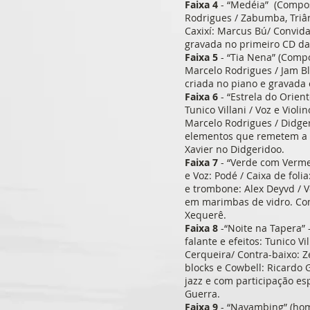
Faixa 4
- “Medéia” (Compos
Rodrigues / Zabumba, Triân
Caxixí: Marcus Bú/ Convida
gravada no primeiro CD da 
Faixa 5
- “Tia Nena” (Compo
Marcelo Rodrigues / Jam Bl
criada no piano e gravada
Faixa 6
- “Estrela do Orien
Tunico Villani / Voz e Viol
Marcelo Rodrigues / Didge
elementos que remetem a cu
Xavier no Didgeridoo.
Faixa 7
- “Verde com Vermel
e Voz: Podé / Caixa de fol
e trombone: Alex Deyvd / V
em marimbas de vidro. Com
Xequerê.
Faixa 8
-“Noite na Tapera” 
falante e efeitos: Tunico V
Cerqueira/ Contra-baixo: 
blocks e Cowbell: Ricardo
jazz e com participação es
Guerra.
Faixa 9
- “Nayambing” (hom