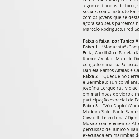
algumas bandas de forró, s
sociais, como Instituto Ka
com os jovens que se dest
agora são seus parceiros n
Marcelo Rodrigues, Fred S
Faixa a faixa, por Tunico Vi
Faixa 1
- “Manucatu” (Comp
Folia, Carrilhão e Panela d
Ramos / Violão: Marcelo D
congado mineiro. Particip
Daniela Ramos Alfaias e Ca
Faixa 2
- “Quequé no Cerra
e Berimbau: Tunico Villan
Josefina Cerqueira / Violã
em marimbas de vidro e ma
participação especial de Pa
Faixa 3
- “Vôo Duplo” (Com
Madeira/Solo: Paulo Santo
Cowbell: Leléo Lima / Djem
Música com elementos Afro
percussão de Tunico Villan
executada em marimbas de