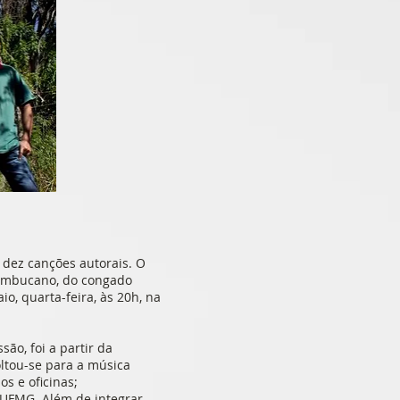
 dez canções autorais. O
rnambucano, do congado
o, quarta-feira, às 20h, na
ão, foi a partir da
oltou-se para a música
os e oficinas;
 UFMG. Além de integrar