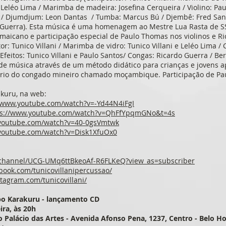
: Leléo Lima / Marimba de madeira: Josefina Cerqueira / Violino: P
 / Djumdjum: Leon Dantas / Tumba: Marcus Bú / Djembê: Fred Santo
o Guerra). Esta música é uma homenagem ao Mestre Lua Rasta de 
aicano e participação especial de Paulo Thomas nos violinos e Ri
or: Tunico Villani / Marimba de vidro: Tunico Villani e Leléo Lima / C
Efeitos: Tunico Villani e Paulo Santos/ Congas: Ricardo Guerra / Ber
 de música através de um método didático para crianças e jovens 
rio do congado mineiro chamado moçambique. Participação de Pau
akuru, na web:
//www.youtube.com/watch?v=-Yd44N4iFgI
ps://www.youtube.com/watch?v=QhFfYpqmGNo&t=4s
.youtube.com/watch?v=40-0gsVmtwk
youtube.com/watch?v=Disk1XfuOx0
/channel/UCG-UMq6ttBkeoAf-R6FLKeQ?view_as=subscriber
book.com/tunicovillanipercussao/
tagram.com/tunicovillani/
upo Karakuru - lançamento CD
ira, às 20h
do Palácio das Artes - Avenida Afonso Pena, 1237, Centro - Belo H