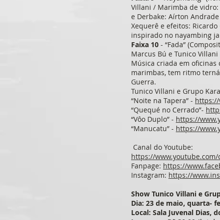
Villani / Marimba de vidro
e Derbake: Aírton Andrade
Xequerê e efeitos: Ricard
inspirado no nayambing jam
Faixa 10
- “Fada” (Composit
Marcus Bú e Tunico Villani 
Música criada em oficinas
marimbas, tem ritmo terná
Guerra.
Tunico Villani e Grupo Kar
“Noite na Tapera” -
https:
“Quequé no Cerrado”-
htt
“Vôo Duplo” -
https://www
“Manucatu” -
https://www.
Canal do Youtube:
https://www.youtube.com
Fanpage:
https://www.face
Instagram:
https://www.ins
Show Tunico Villani e Gr
Dia: 23 de maio, quarta- fe
Local: Sala Juvenal Dias, 