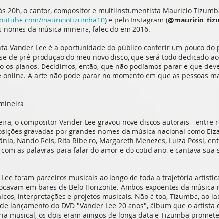
às 20h, o cantor, compositor e multiinstumentista Mauricio Tizumba
outube.com/mauriciotizumba10
) e pelo Instagram (
@mauricio_tiz
es nomes da música mineira, falecido em 2016.
nta Vander Lee é a oportunidade do público conferir um pouco do 
se de pré-produção do meu novo disco, que será todo dedicado ao
 os planos. Decidimos, então, que não podíamos parar e que dev
e online. A arte não pode parar no momento em que as pessoas mai
mineira
ra, o compositor Vander Lee gravou nove discos autorais - entre re
posições gravadas por grandes nomes da música nacional como Elza 
nia, Nando Reis, Rita Ribeiro, Margareth Menezes, Luiza Possi, entr
 com as palavras para falar do amor e do cotidiano, e cantava sua
ee foram parceiros musicais ao longo de toda a trajetória artística
tocavam em bares de Belo Horizonte. Ambos expoentes da música 
cos, interpretações e projetos musicais. Não à toa, Tizumba, ao la
 de lançamento do DVD "Vander Lee 20 anos", álbum que o artista 
ceria musical, os dois eram amigos de longa data e Tizumba prom