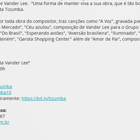
 de Vander Lee. “Uma forma de manter viva a sua obra, que é tão b
ta Tizumba.
por toda obra do compositor, traz canções como "A Voz", gravada p
 Mercado", "Céu azulou", composição de Vander Lee para o Grupo T
Do Brasil", "Esperando aviões", "Aversão brasileira", "Iluminado", 
 "Neném", "Garota Shopping Center" além de "Amor de Pai", composi
ta Vander Lee”
20h
izumba
mba10
ceiramente:
https://bit.ly/tizumba
nsa:
367
m.br