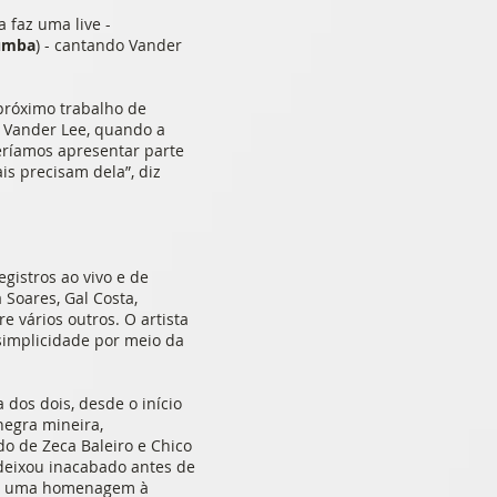
 faz uma live -
umba
) - cantando Vander
próximo trabalho de
 Vander Lee, quando a
eríamos apresentar parte
s precisam dela”, diz
gistros ao vivo e de
Soares, Gal Costa,
e vários outros. O artista
 simplicidade por meio da
 dos dois, desde o início
negra mineira,
do de Zeca Baleiro e Chico
deixou inacabado antes de
ete uma homenagem à