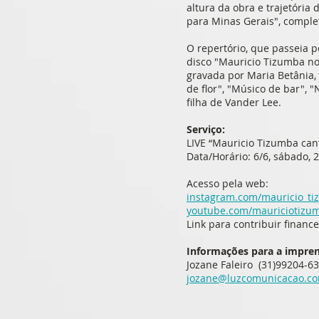
altura da obra e trajetória
para Minas Gerais", comple
O repertório, que passeia 
disco "Mauricio Tizumba no
gravada por Maria Betânia, "
de flor", "Músico de bar",
filha de Vander Lee.
Serviço:
LIVE “Mauricio Tizumba can
Data/Horário: 6/6, sábado, 
Acesso pela web:
instagram.com/mauricio_t
youtube.com/mauriciotizu
Link para contribuir finan
Informações para a impre
Jozane Faleiro (31)99204-6
jozane@luzcomunicacao.co