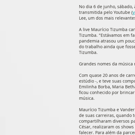
No dia 6 de junho, sábado, 
transmitida pelo Youtube (
y
Lee, um dos mais relevant
A live Maurício Tizumba ca
Tizumba. "Estávamos em fa
pandemia atrasou um pouco
do trabalho ainda que foss
Tizumba.
Grandes nomes da música 
Com quase 20 anos de carrei
estúdio -, e teve suas com
Emilinha Borba, Maria Bethâ
ficou conhecido por brincar
música.
Maurício Tizumba e Vander L
de suas carreiras, quando 
compartilharam diversos pal
César, realizaram os shows
falecer. Para além da par