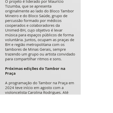
O projeto é liderado por Maurício
Tizumba, que se apresenta
originalmente ao lado do Bloco Tambor
Mineiro e do Bloco Saúde, grupo de
percussão formado por médicos
cooperados e colaboradores da
Unimed-BH, cujo objetivo é levar
música para espaços públicos de forma
voluntária. Juntos, ocupam as praças de
BH e região metropolitana com os
tambores de Minas Gerais, sempre
trazendo um grupo ou artista convidado
para compartilhar ritmos e sons.
Próximas edições do Tambor na
Praça
A programação do Tambor na Praça em
2024 teve início em agosto com a
violoncelista Carolina Rodrigues. Até
dezembro, o projeto seguirá realizando
mais quatro intervenções em espaços
públicos. No dia 17 de novembro, às
11h, o Tambor na Praça recebe Elisa de