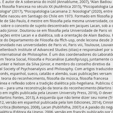
. É autor de A soberania do inútil (Annablume, 2007), “Alan Badiou 
 filosofia francesa no século XX (Autêntica 2015), “Psicopatologia L
iologia” (2017), “Psicopatologia Lacaniana 2: Nosologia” (2020), entre
fatle nasceu em Santiago do Chile em 1973. Formado em filosofia p
e de São Paulo, é mestre em filosofia pela mesma universidade, c
 sobre o conceito de sujeito descentrado em Jacques Lacan, sob a 
ado Júnior. Doutorou-se em filosofia pela Universidade de Paris vii
lações entre Lacan e a dialética, sob a orientação de Alain Badiou. 
te do Departamento de Filosofia da fflch-usp, onde leciona desde 20
onvidado nas universidades de Paris vii, Paris viii, Toulouse, Louva
tellenboch Institute of Advanced Studies (stias) e responsável por 
International de Philosophie. É um dos coordenadores do Laborató
m Teoria Social, Filosofia e Psicanálise (Latesfip/usp), juntamente 
unker e Nelson da Silva Júnior, e membro do conselho diretivo da
al Society of Psychoanalysis and Philosophy. Com artigos traduzido
ponês, espanhol, sueco, catalão e alemão, suas publicações versam
, teoria do reconhecimento, filosofia da música, filosofia francesa
ea e reflexão sobre a tradição dialética pós-hegeliana. Publicou
mo – para uma reconstrução da teoria do reconhecimento (Martins 
o em inglês publicada pela Leuven University Press, 2016), O dever
artins Fontes, 2013), A esquerda que não teme dizer seu nome (Tr
012, versão em espanhol publicada pela lom Ediciones, 2014), Cinis
 crítica (Boitempo, 2008), Lacan (Publifolha, 2007) e A paixão do neg
ialética (Editora da Unesp, 2006, versão em francês publicado por 