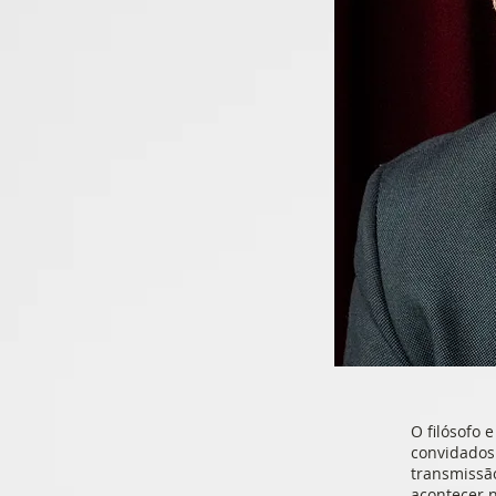
O filósofo e
convidados
transmissão
acontecer n