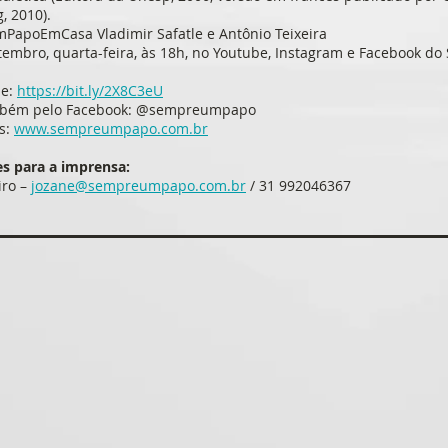
, 2010).
apoEmCasa Vladimir Safatle e Antônio Teixeira
tembro, quarta-feira, às 18h, no Youtube, Instagram e Facebook d
be:
https://bit.ly/2X8C3eU
mbém pelo Facebook: @sempreumpapo
s:
www.sempreumpapo.com.br
s para a imprensa:
iro –
jozane@sempreumpapo.com.br
/ 31 992046367