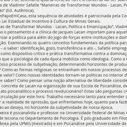
ro de Vladimir Safatle “Maneiras de Transformar Mundos - Lacan, Po
” (Ed. Autêntica).
apoEmCasa, esta sequência de atividades é patrocinada pela C
 Lei Estadual de Incentivo à Cultura de Minas Gerais.
s de Transformar Mundos - Lacan, Política e Emancipação”, Vladim
o o pensamento e a clínica de Jacques Lacan importam para aque
ar a política para além do jogo de forças entre instituições e do
ção. Examinando os quatro conceitos fundamentais da política par
 – a saber: identificação, gozo, transferência e ato -, Safatle empreg
 como dispositivo crítico e prática transformativa contra a domina
 que a psicologia de cada época mobiliza como ideologia. Como a 
osso processo de subjetivação, determinando horizontes de produ
? Como as formas religiosas se entranham em nossos processos de
 valor? Como nossas identidades tornam-se políticas no interior 
de saber? Como pensar uma noção alternativa de liberdade consid
 concreta de Lacan na organização de sua Escola de Psicanálise, 
 ato psicanalítico e processo revolucionário? Estas são perguntas c
irculação por este livro. Trabalho necessário tanto para entender
 a realidade de opressão, que enfrentamos hoje, quanto para fazê
o ao desejo, no horizonte da subjetividade de nossa época.
xeira é psicanalista e professor na Universidade Federal de Minas 
e leciona no Departamento de Psicologia. É pós-graduado em Filos
nea pela UFMG (mestrado) e em Psicanálise pela Universidade de 