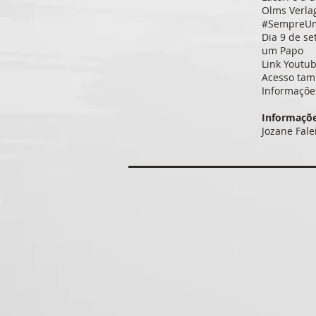
Olms Verlag
#SempreUmP
Dia 9 de se
um Papo
Link Youtu
Acesso ta
Informaçõe
Informaçõe
Jozane Fale