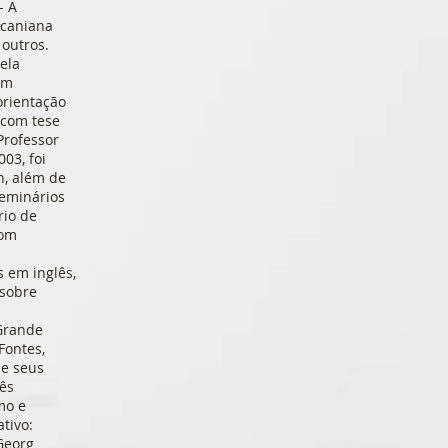
- A
acaniana
 outros.
ela
om
orientação
 com tese
Professor
03, foi
in, além de
seminários
rio de
com
s em inglês,
 sobre
 Grande
Fontes,
 e seus
ês
mo e
ativo:
Georg