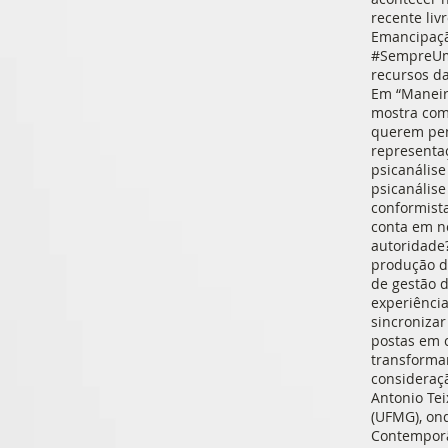
recente liv
Emancipação
#SempreUmP
recursos da
Em “Maneira
mostra com
querem pens
representa
psicanálise
psicanálise
conformista
conta em n
autoridade
produção de
de gestão 
experiência
sincronizar
postas em c
transformar
consideraçã
Antonio Tei
(UFMG), ond
Contemporâ