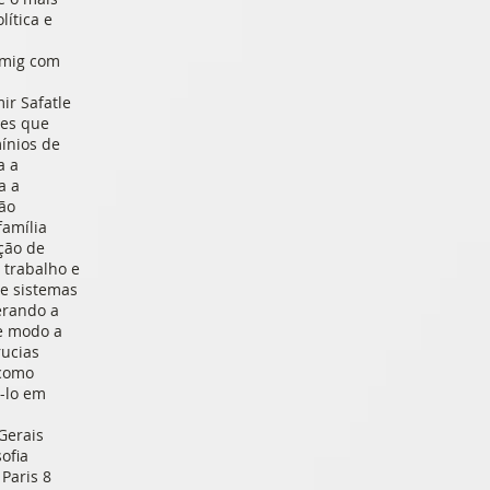
lítica e
emig com
ir Safatle
les que
mínios de
a a
a a
ção
família
ção de
 trabalho e
de sistemas
erando a
de modo a
rucias
 como
-lo em
Gerais
ofia
Paris 8