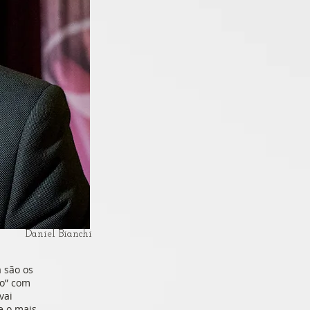
Daniel Bianchi
a são os
po” com
vai
e o mais