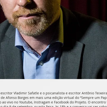
 escritor Vladimir Safatle e o psicanalista e escritor Antônio Teixeir
 de Afonso Borges em mais uma edição virtual do “Sempre um Pa
 ao vivo no Youtube, Instragam e Facebook do Projeto. O encontro 
o dia 9 de setembro, quarta-feira, às 18h e a conversa vai ser sobr