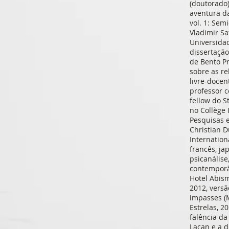
(doutorado)
aventura da
vol. 1: Sem
Vladimir Sa
Universidad
dissertação
de Bento Pr
sobre as re
livre-docen
professor c
fellow do S
no Collège 
Pesquisas e
Christian D
Internation
francês, ja
psicanálise
contemporân
Hotel Abis
2012, versã
impasses (M
Estrelas, 2
falência da
Lacan e a d