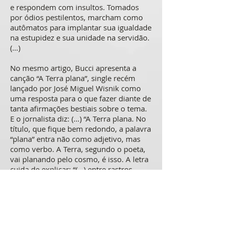
e respondem com insultos. Tomados
por ódios pestilentos, marcham como
autômatos para implantar sua igualdade
na estupidez e sua unidade na servidão.
(…)
No mesmo artigo, Bucci apresenta a
canção “A Terra plana”, single recém
lançado por José Miguel Wisnik como
uma resposta para o que fazer diante de
tanta afirmações bestiais sobre o tema.
E o jornalista diz: (…) “A Terra plana. No
título, que fique bem redondo, a palavra
“plana” entra não como adjetivo, mas
como verbo. A Terra, segundo o poeta,
vai planando pelo cosmo, é isso. A letra
cuida de explicar: “(...) entre rastros
luminosos de corpos distantes (...) a
Terra plana (...) redondamente certa (...)
no universo deserto, curvo e dilatado
sem planos nem enganos”.