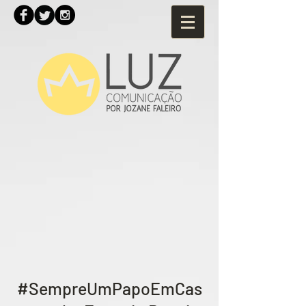
#SempreUmPapoEmCas