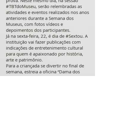
prova. Neste mesmo dia, na sessão
#TBTdoMuseu, serão relembradas as
atividades e eventos realizados nos anos
anteriores durante a Semana dos
Museus, com fotos vídeos e
depoimentos dos participantes.
Já na sexta-feira, 22, é dia de #Sextou. A
instituição vai fazer publicações com
indicações de entretenimento cultural
para quem é apaixonado por história,
arte e patrimônio.
Para a criançada se divertir no final de
semana, estreia a oficina “Dama dos
Profetas”, ensinando a fazer uma nova
versão deste jogo tão tradicional. E
ainda terá a publicação de um novo
#QuizdoMuseu, aguçando a curiosidade
dos internautas.
Toda a programação pode ser acessada
nas páginas do Facebook
(@museudecongonhas), Instagram
(@museusdecongonhas) e site da
instituição