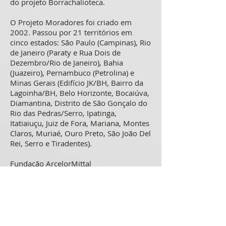
do projeto Borrachalioteca.
O Projeto Moradores foi criado em
2002. Passou por 21 territórios em
cinco estados: São Paulo (Campinas), Rio
de Janeiro (Paraty e Rua Dois de
Dezembro/Rio de Janeiro), Bahia
(Juazeiro), Pernambuco (Petrolina) e
Minas Gerais (Edifício JK/BH, Bairro da
Lagoinha/BH, Belo Horizonte, Bocaiúva,
Diamantina, Distrito de São Gonçalo do
Rio das Pedras/Serro, Ipatinga,
Itatiaiuçu, Juiz de Fora, Mariana, Montes
Claros, Muriaé, Ouro Preto, São João Del
Rei, Serro e Tiradentes).
Fundação ArcelorMittal
Criada em 1988, a Fundação
ArcelorMittal busca transformer a vida
das pessoas de forma coletiva e
participative, compartilhando
conhecimento e inovação, contribuindo
para a inclusão, formação de cidadãos e