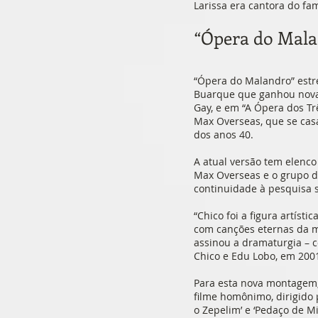
Larissa era cantora do f
“Ópera do Malan
“Ópera do Malandro” estr
Buarque que ganhou nova 
Gay, e em “A Ópera dos Trê
Max Overseas, que se cas
dos anos 40.
A atual versão tem elenco
Max Overseas e o grupo d
continuidade à pesquisa s
“Chico foi a figura artíst
com canções eternas da mú
assinou a dramaturgia – c
Chico e Edu Lobo, em 200
Para esta nova montagem,
filme homônimo, dirigido p
o Zepelim’ e ‘Pedaço de 