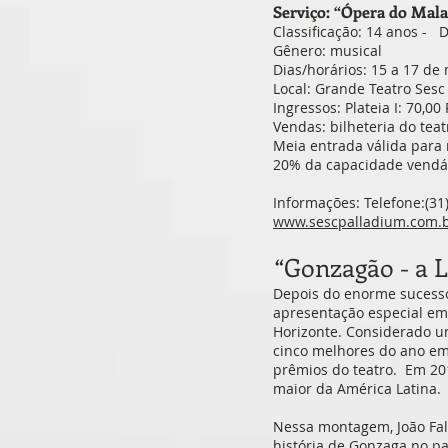
Serviço: “Ópera do Mal
Classificação: 14 anos - 
Gênero: musical
Dias/horários: 15 a 17 de
Local: Grande Teatro Sesc
Ingressos: Plateia I: 70,00 
Vendas: bilheteria do teat
Meia entrada válida para
20% da capacidade vendáve
Informações: Telefone:(31
www.sescpalladium.com.
“Gonzagão - a L
Depois do enorme sucesso 
apresentação especial em 
Horizonte. Considerado um
cinco melhores do ano em 
prêmios do teatro. Em 201
maior da América Latina.
Nessa montagem, João Fal
história de Gonzaga no pa