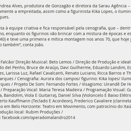
Andrea Alves, produtora de Gonzagão e diretora da Sarau Agência –
amente a empreitada, assim como a figurinista Kika Lopes, o ilumi
ques.
a à equipe criativa e fica responsável pela cenografia, que – dent
smo, enquanto os figurinos vão brincar com a mistura de épocas e es
40) e teve uma primeira e mítica montagem nos anos 70, que hoje 
o também”, conta João.
 Falcão/ Direção Musical: Beto Lemos / Direção de Produção e ideal
edo del Penho, Bruce de Araújo, Davi Guilherme, Eduardo Landim, E
s, Larissa Luz, Rafael Cavalcanti, Renato Luciano, Ricca Barros e 
ques / Cenografia: Aurora dos campos/ figurino: Kika lopes/ ilum
rques / Projeto De Som: Fernando Fortes / Visagismo: Uirandê De H
/ Preparação Vocal: Maria Teresa Madeira / Programação Visual: G
 Bandolim, Viola E Guitarra), Daniel Silva (Violoncelo E Baixo Elétri
erto Kauffmann (Teclado E Acordeon), Frederico Cavaliere (clarineta)
ão em Belo Horizonte: Teatro em Movimento, com patrocínio do Itaú
rodução local: Rubim Produções /
lo: facebook.com/operadomalandro2014