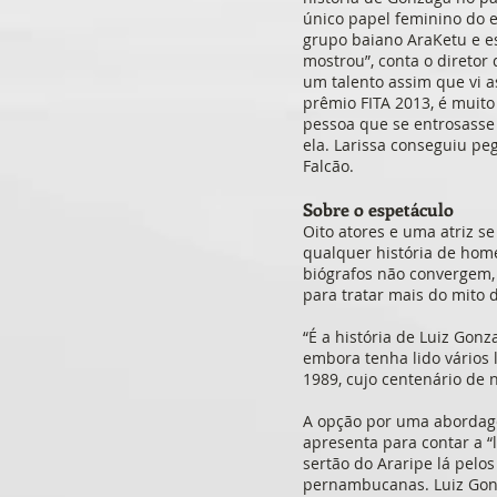
único papel feminino do 
grupo baiano AraKetu e es
mostrou”, conta o diretor
um talento assim que vi a
prêmio FITA 2013, é muito
pessoa que se entrosasse
ela. Larissa conseguiu pe
Falcão.
Sobre o espetáculo
Oito atores e uma atriz s
qualquer história de hom
biógrafos não convergem, 
para tratar mais do mito
“É a história de Luiz Gonz
embora tenha lido vários 
1989, cujo centenário d
A opção por uma abordagem
apresenta para contar a “
sertão do Araripe lá pelo
pernambucanas. Luiz Gonz