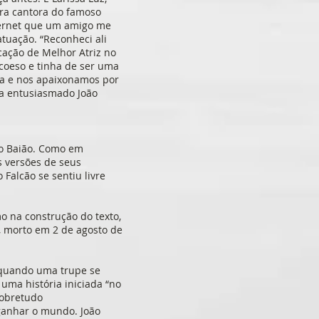
era cantora do famoso
nternet que um amigo me
tuação. “Reconheci ali
cação de Melhor Atriz no
 coeso e tinha de ser uma
ra e nos apaixonamos por
ma entusiasmado João
do Baião. Como em
s versões de seus
Falcão se sentiu livre
mo na construção do texto,
a, morto em 2 de agosto de
, quando uma trupe se
uma história iniciada “no
sobretudo
ganhar o mundo. João