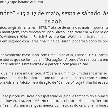
amoso grupo baiano AraKetu.
dro” - 15 a 17 de maio, sexta e sábado, à
às 20h.
eiou, originalmente, em 1978. Trata-se de uma das mais important
montagem, com direção de João Falcão. Inspirado em “A Ópera do
s Vinténs”(1928), de Bertolt Brecht e Kurt Weill, o musical conta a 
a em segredo com Teresinha, filha de Duran, poderoso dono de bor
 basicamente masculino, com uma única atriz, Larissa Luz. O cant
e atores que se formou em “Gonzagão – A Lenda”se reencontra em
obre musicais brasileiros e à parceria com João Falcão.
ica que mais me influenciou. A ‘Ópera’ é um mito, um desafio imenso 
sica popular brasileira e com um texto que marcou época”, conta 
om Adriana Falcão – e a direção de “Cambaio”, cuja trilha foi esp
1.
 João pinçou músicas do espetáculo original e também do álbum “M
or Ruy Guerra, em 1985. No roteiro, as clássicas ‘Folhetim’, ‘Teresin
Mim’ se misturam a canções menos conhecidas do cancioneiro bua