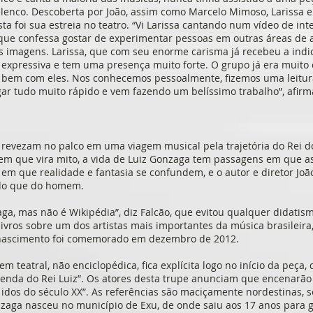
elenco. Descoberta por João, assim como Marcelo Mimoso, Larissa 
ta foi sua estreia no teatro. “Vi Larissa cantando num vídeo de i
 que confessa gostar de experimentar pessoas em outras áreas de a
s imagens. Larissa, que com seu enorme carisma já recebeu a indi
 expressiva e tem uma presença muito forte. O grupo já era muito
 bem com eles. Nos conhecemos pessoalmente, fizemos uma leitu
gar tudo muito rápido e vem fazendo um belíssimo trabalho”, afir
e revezam no palco em uma viagem musical pela trajetória do Rei 
em que vira mito, a vida de Luiz Gonzaga tem passagens em que a
em que realidade e fantasia se confundem, e o autor e diretor João 
 do que do homem.
aga, mas não é Wikipédia”, diz Falcão, que evitou qualquer didatis
livros sobre um dos artistas mais importantes da música brasileir
e nascimento foi comemorado em dezembro de 2012.
 teatral, não enciclopédica, fica explícita logo no início da peça
lenda do Rei Luiz”. Os atores desta trupe anunciam que encenarão 
s idos do século XX”. As referências são maciçamente nordestinas, 
aga nasceu no município de Exu, de onde saiu aos 17 anos para 