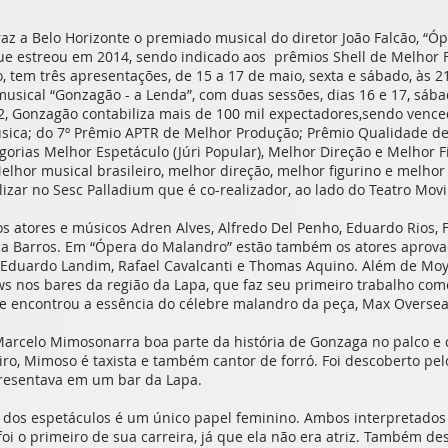
az a Belo Horizonte o premiado musical do diretor João Falcão, “
ue estreou em 2014, sendo indicado aos prêmios Shell de Melhor F
 tem três apresentações, de 15 a 17 de maio, sexta e sábado, às 2
usical “Gonzagão - a Lenda”, com duas sessões, dias 16 e 17, sába
2, Gonzagão contabiliza mais de 100 mil expectadores,sendo vence
sica; do 7º Prêmio APTR de Melhor Produção; Prêmio Qualidade de
gorias Melhor Espetáculo (Júri Popular), Melhor Direção e Melhor F
Melhor musical brasileiro, melhor direção, melhor figurino e melhor
lizar no Sesc Palladium que é co-realizador, ao lado do Teatro Mov
 atores e músicos Adren Alves, Alfredo Del Penho, Eduardo Rios, F
cca Barros. Em “Ópera do Malandro” estão também os atores apro
, Eduardo Landim, Rafael Cavalcanti e Thomas Aquino. Além de Mo
s nos bares da região da Lapa, que faz seu primeiro trabalho como
e encontrou a essência do célebre malandro da peça, Max Oversea
arcelo Mimosonarra boa parte da história de Gonzaga no palco e 
iro, Mimoso é taxista e também cantor de forró. Foi descoberto pelo
resentava em um bar da Lapa.
os espetáculos é um único papel feminino. Ambos interpretados 
oi o primeiro de sua carreira, já que ela não era atriz. Também des