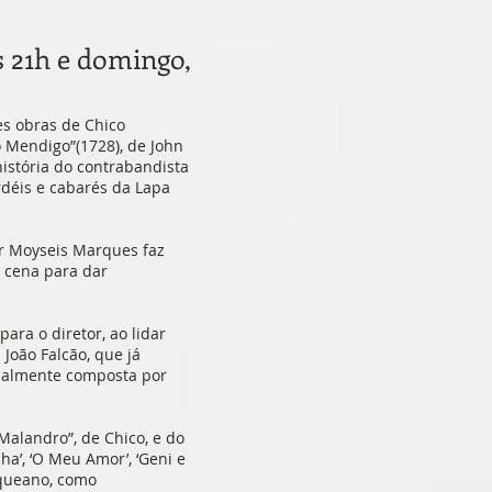
s 21h e domingo,
es obras de Chico
 Mendigo”(1728), de John
história do contrabandista
déis e cabarés da Lapa
or Moyseis Marques faz
 cena para dar
para o diretor, ao lidar
João Falcão, que já
ecialmente composta por
alandro”, de Chico, e do
ha’, ‘O Meu Amor’, ‘Geni e
rqueano, como