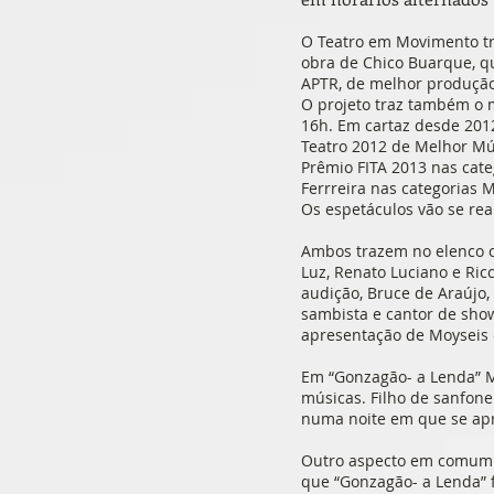
O Teatro em Movimento tr
obra de Chico Buarque, q
APTR, de melhor produção,
O projeto traz também o m
16h. Em cartaz desde 201
Teatro 2012 de Melhor Mú
Prêmio FITA 2013 nas cate
Ferrreira nas categorias 
Os espetáculos vão se rea
Ambos trazem no elenco os
Luz, Renato Luciano e Ri
audição, Bruce de Araújo
sambista e cantor de show
apresentação de Moyseis 
Em “Gonzagão- a Lenda” M
músicas. Filho de sanfone
numa noite em que se ap
Outro aspecto em comum d
que “Gonzagão- a Lenda” f