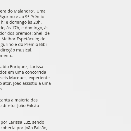
Ópera do Malandro”. Uma
igurino e ao 9° Prêmio
1h; e domingo às 20h.
do, às 17h, e domingo, às
dor dos prêmios: Shell de
 Melhor Espetáculo; do
igurino e do Prêmio Bibi
 direção musical.
imento.
abio Enriquez, Larissa
vados em uma concorrida
yseis Marques, experiente
 ator. João assistiu a uma
s.
canta a maioria das
 diretor João Falcão
por Larissa Luz, sendo
coberta por João Falcão,