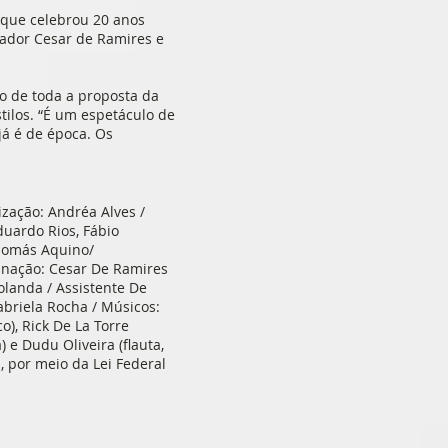
 que celebrou 20 anos
nador Cesar de Ramires e
ro de toda a proposta da
tilos. “É um espetáculo de
já é de época. Os
ização: Andréa Alves /
duardo Rios, Fábio
Thomás Aquino/
inação: Cesar De Ramires
olanda / Assistente De
abriela Rocha / Músicos:
co), Rick De La Torre
 e Dudu Oliveira (flauta,
, por meio da Lei Federal