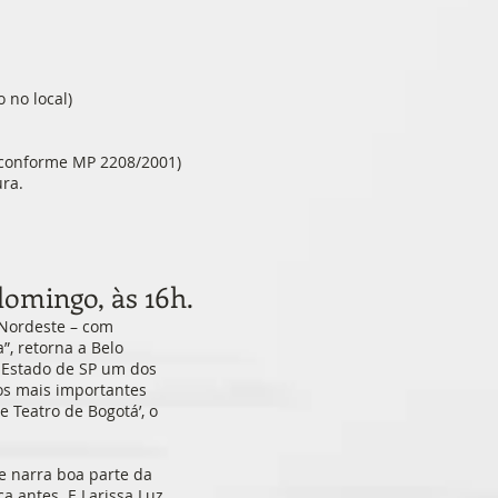
 no local)
 (conforme MP 2208/2001)
ra.
domingo, às 16h.
 Nordeste – com
”, retorna a Belo
o Estado de SP um dos
os mais importantes
 Teatro de Bogotá’, o
e narra boa parte da
a antes. E Larissa Luz,