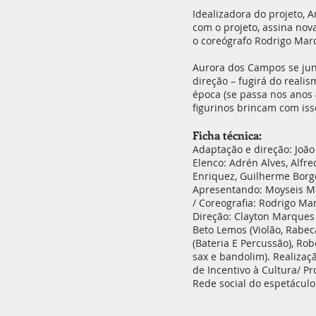
Idealizadora do projeto, 
com o projeto, assina nov
o coreógrafo Rodrigo Mar
Aurora dos Campos se junt
direção – fugirá do reali
época (se passa nos anos 
figurinos brincam com iss
Ficha técnica:
Adaptação e direção: João
Elenco: Adrén Alves, Alfr
Enriquez, Guilherme Borge
Apresentando: Moyseis Mar
/ Coreografia: Rodrigo Ma
Direção: Clayton Marques 
Beto Lemos (Violão, Rabeca,
(Bateria E Percussão), Rob
sax e bandolim). Realizaç
de Incentivo à Cultura/ P
Rede social do espetácu