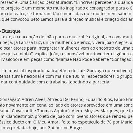
epressão’ e ‘Uma Canção Desnaturada’. “É incrível perceber a qual
 projeto, é um momento muito inspirado e consagrador para o Ch
fora do teatro, se tornaram tão conhecidas que muitos nem sabem 
o, que convocou Beto Lemos para a direção musical e criação dos ar
o Buarque
o texto, a concepção de João para o musical é original, ao convoca
peça. Já Larissa Luz, única mulher do elenco, viverá João Alegre, 
olocar atores para interpretar mulheres vem ao encontro de uma tr
quisa minha”, explica João, responsável por ‘inverter os gêneros’
l”(TV Globo) e em peças como “Mamãe Não Pode Saber”e “Gonzagão –
este musical inspirado na trajetória de Luiz Gonzaga que motivou 
tensa turnê nacional e com mais de 100 mil espectadores, o grupo
 dar continuidade com o trabalho, tepetindo a parceria.
Gonzagão’, Adren Alves, Alfredo Del Penho, Eduardo Rios, Fabio Enr
stão novamente em cena, ao lado de atores aprovados em uma conc
Rafael Cavalcanti e Thomas Aquino). Além Moyses Marques, que in
em ‘Clandestinos’, projeto de João com jovens atores que rendeu pe
lássico dueto em ‘O Meu Amor’, feito no espetáculo de 78 por Marie
a interpretada, hoje, por Guilherme Borges.