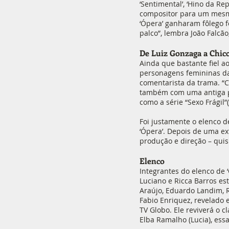
‘Sentimental’, ‘Hino da R
compositor para um mesmo
‘Ópera’ ganharam fôlego 
palco”, lembra João Falcã
De Luiz Gonzaga a Chic
Ainda que bastante fiel a
personagens femininas da 
comentarista da trama. “C
também com uma antiga pes
como a série “Sexo Frági
Foi justamente o elenco d
‘Ópera’. Depois de uma ex
produção e direção – quis
Elenco
Integrantes do elenco de ‘
Luciano e Ricca Barros e
Araújo, Eduardo Landim, 
Fabio Enriquez, revelado 
TV Globo. Ele reviverá o c
Elba Ramalho (Lucia), ess