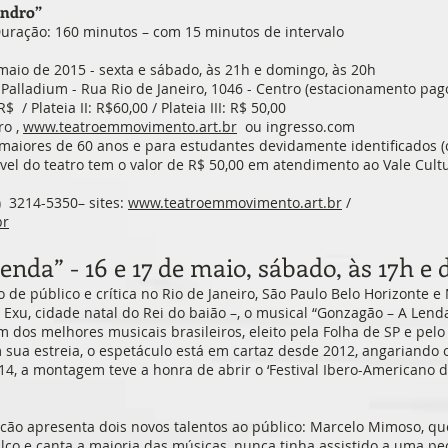
andro”
Duração: 160 minutos – com 15 minutos de intervalo
 maio de 2015 - sexta e sábado, às 21h e domingo, às 20h
 Palladium - Rua Rio de Janeiro, 1046 - Centro (estacionamento pago
R$ / Plateia II: R$60,00 / Plateia III: R$ 50,00
ro ,
www.teatroemmovimento.art.br
ou ingresso.com
 maiores de 60 anos e para estudantes devidamente identificados
l do teatro tem o valor de R$ 50,00 em atendimento ao Vale Cultu
) 3214-5350– sites:
www.teatroemmovimento.art.br
/
br
enda” - 16 e 17 de maio, sábado, às 17h e 
de público e crítica no Rio de Janeiro, São Paulo Belo Horizonte e
Exu, cidade natal do Rei do baião –, o musical “Gonzagão – A Lenda
 dos melhores musicais brasileiros, eleito pela Folha de SP e pel
sua estreia, o espetáculo está em cartaz desde 2012, angariando 
4, a montagem teve a honra de abrir o ‘Festival Ibero-Americano de
cão apresenta dois novos talentos ao público: Marcelo Mimoso, qu
lco e canta a maioria das músicas, nunca tinha assistido a uma peç