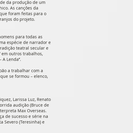
idade da produção de um
ico. As canções da
que foram feitas para o
ranjos do projeto.
r homens para todas as
uma espécie de narrador e
adição teatral secular e
 em outros trabalhos,
 A Lenda’’.
João a trabalhar com a
 que se formou – elenco,
iquez, Larissa Luz, Renato
orrida audição (Bruce de
terpreta Max Overseas.
ça de sucesso e série na
ta Severo (Teresinha) e