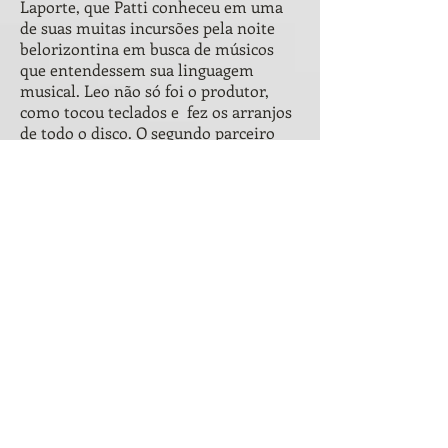
Laporte, que Patti conheceu em uma
de suas muitas incursões pela noite
belorizontina em busca de músicos
que entendessem sua linguagem
musical. Leo não só foi o produtor,
como tocou teclados e fez os arranjos
de todo o disco. O segundo parceiro
não foi uma pessoa, mas uma
entidade: a ACESA (Associação
Cultural Eu Sou Angoleiro), que estava
construindo o Estúdio Escola de
Cultura Popular. Assim que a obra do
estúdio terminou, Patti se mudou para
lá e, em pouco menos de seis meses,
"Patti e os Mauzões" estava gravado.
O resultado é um trabalho coeso, que
consolida a nova persona musical de
Patti: jazzy, climática, direta e que
vislumbra um novo caminho sem se
esquecer do passado. Patti não é mais
apenas a cantora que emula Amy