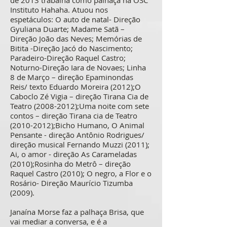
de 2013 trabalha como palhaça na OSC
Instituto Hahaha. Atuou nos
espetáculos: O auto de natal- Direção
Gyuliana Duarte; Madame Satã –
Direção João das Neves; Memórias de
Bitita -Direção Jacó do Nascimento;
Paradeiro-Direção Raquel Castro;
Noturno-Direção Iara de Novaes; Linha
8 de Março – direção Epaminondas
Reis/ texto Eduardo Moreira (2012);O
Caboclo Zé Vigia – direção Tirana Cia de
Teatro
(2008-2012)
;Uma noite com sete
contos – direção Tirana cia de Teatro
(2010-2012)
;Bicho Humano, O Animal
Pensante - direção Antônio Rodrigues/
direção musical Fernando Muzzi (2011);
Ai, o amor - direção As Carameladas
(2010);Rosinha do Metrô – direção
Raquel Castro (2010); O negro, a Flor e o
Rosário- Direção Maurício Tizumba
(2009).
Janaína Morse faz a palhaça Brisa, que
vai mediar a conversa, e é a