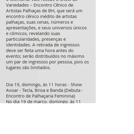
Variedades – Encontro Cênico de
Artistas Palhaças de BH, que será um
encontro cênico inédito de artistas
palhaças, suas cenas, números e
apresentações, e seus universos únicos
e cômicos, revelando suas
particularidades, presenças e
identidades. A retirada de ingressos
deve ser feita uma hora antes do
evento; serão distribuídos no máximo
um par de ingressos por pessoa, pois os
lugares são limitados.
Dia 19, domingo, às 11 horas - Show
Avoar - Tecla, Brisa e Banda (Debuta -
Encontro de Palhaçaria Feminina)
No dia 19 de março, domingo, às 11
horas, o Memorial Vale recebe o
espetáculo infantil Avoar, que é a a
materialização do álbum musical de
mesmo nome, contemplado em 4o
lugar no prêmio da música popular