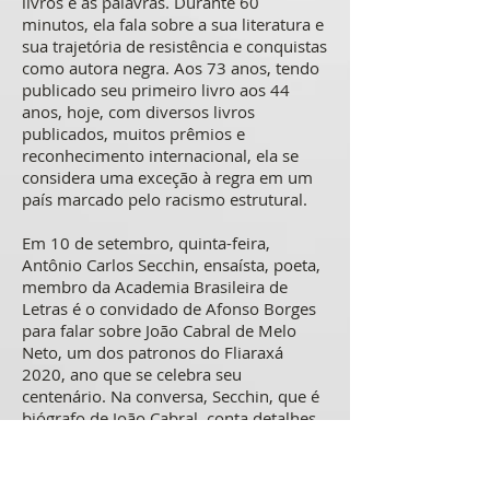
livros e as palavras. Durante 60
minutos, ela fala sobre a sua literatura e
sua trajetória de resistência e conquistas
como autora negra. Aos 73 anos, tendo
publicado seu primeiro livro aos 44
anos, hoje, com diversos livros
publicados, muitos prêmios e
reconhecimento internacional, ela se
considera uma exceção à regra em um
país marcado pelo racismo estrutural.
Em 10 de setembro, quinta-feira,
Antônio Carlos Secchin, ensaísta, poeta,
membro da Academia Brasileira de
Letras é o convidado de Afonso Borges
para falar sobre João Cabral de Melo
Neto, um dos patronos do Fliaraxá
2020, ano que se celebra seu
centenário. Na conversa, Secchin, que é
biógrafo de João Cabral, conta detalhes
da vida literária do autor, o período que
morou fora do Brasil, a relação com
outros autores brasileiros e as