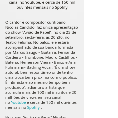
canal no Youtube, e cerca de 150 mil
ouvintes mensais no Spotify
O cantor e compositor curitibano,
Nicolas Candido, faz única apresentação
do show "Avião de Papel”, no dia 23 de
setembro, sexta-feira, às 20h30, no
Teatro Feluma. No palco, ele estará
acompanhado de sua banda formada
por Marcio Saugo - Guitarra, Fernanda
Cordeiro - Trombone, Mauro Castilhos -
Bateria, Hemerson Vieira - Baixo e Ana
Fuhrmann- Backing Vocal. “É um show
autoral, bem espontâneo onde tenho
uma troca bem próxima com o público.
É intimista e ao mesmo tempo bem
produzido”, adianta o artista que
acumula mais de 100 mil inscritos e 20
milhões de views em seu canal
no
Youtube
e cerca de 150 mil ouvintes
mensais no
Spotify
.
No show "Avião de Papel” Nicolas