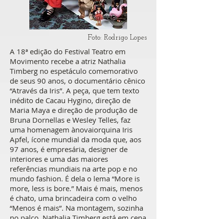
Foto: Rodrigo Lopes
A 18ª edição do Festival Teatro em
Movimento recebe a atriz Nathalia
Timberg no espetáculo comemorativo
de seus 90 anos, o documentário cênico
“Através da Iris”. A peça, que tem texto
inédito de Cacau Hygino, direção de
Maria Maya e direção de produção de
Bruna Dornellas e Wesley Telles, faz
uma homenagem ànovaiorquina Iris
Apfel, ícone mundial da moda que, aos
97 anos, é empresária, designer de
interiores e uma das maiores
referências mundiais na arte pop e no
mundo fashion. É dela o lema “More is
more, less is bore.” Mais é mais, menos
é chato, uma brincadeira com o velho
“Menos é mais”. Na montagem, sozinha
no palco, Nathalia Timberg está em cena