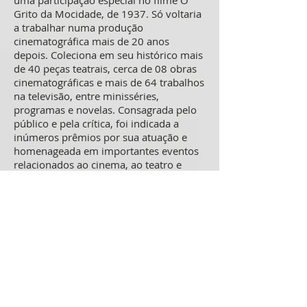
uma participação especial no filme O
Grito da Mocidade, de 1937. Só voltaria
a trabalhar numa produção
cinematográfica mais de 20 anos
depois. Coleciona em seu histórico mais
de 40 peças teatrais, cerca de 08 obras
cinematográficas e mais de 64 trabalhos
na televisão, entre minisséries,
programas e novelas. Consagrada pelo
público e pela crítica, foi indicada a
inúmeros prêmios por sua atuação e
homenageada em importantes eventos
relacionados ao cinema, ao teatro e
à televisão.
MARIA MAYA – diretora
Bacharelada em Artes Cênicas pela
UNIRIO, Maria Maya é atriz e diretora.
Vem dirigindo peças no Rio e em São
Paulo com sucesso e regularmente,
entre elas "Adorável Garoto”, de Nicky
Silver; “Não Somos amigas”, de Michelle
Ferreira; "Lady Christiny”, baseado em