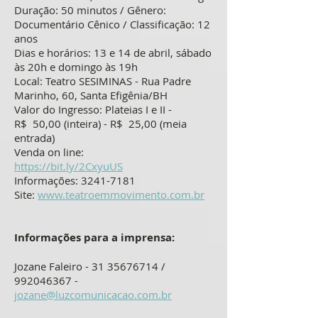
Duração: 50 minutos / Gênero:
Documentário Cênico / Classificação: 12
anos
Dias e horários: 13 e 14 de abril, sábado
às 20h e domingo às 19h
Local: Teatro SESIMINAS - Rua Padre
Marinho, 60, Santa Efigênia/BH
Valor do Ingresso: Plateias I e II -
R$ 50,00 (inteira) - R$ 25,00 (meia
entrada)
Venda on line:
https://bit.ly/2CxyuUS
Informações:
3241-7181
Site:
www.teatroemmovimento.com.br
Informações para a imprensa:
Jozane Faleiro -
31 35676714
/
992046367
-
jozane@luzcomunicacao.com.br