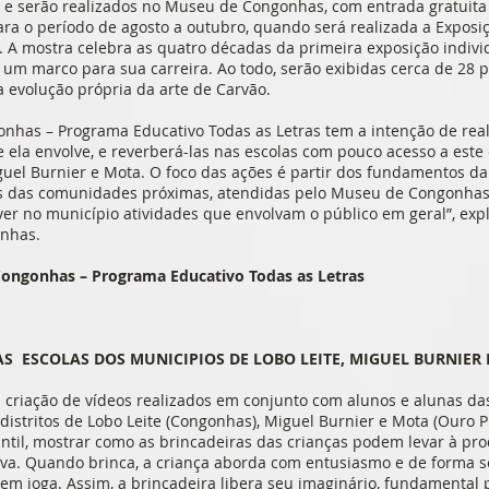
a e serão realizados no Museu de Congonhas, com entrada gratuita
ra o período de agosto a outubro, quando será realizada a Exposiçã
 A mostra celebra as quatro décadas da primeira exposição individ
- um marco para sua carreira. Ao todo, serão exibidas cerca de 28 
 evolução própria da arte de Carvão.
nhas – Programa Educativo Todas as Letras tem a intenção de real
ue ela envolve, e reverberá-las nas escolas com pouco acesso a est
Miguel Burnier e Mota. O foco das ações é partir dos fundamentos 
s das comunidades próximas, atendidas pelo Museu de Congonhas
r no município atividades que envolvam o público em geral”, expli
onhas.
ongonhas – Programa Educativo Todas as Letras
S ESCOLAS DOS MUNICIPIOS DE LOBO LEITE, MIGUEL BURNIER
a criação de vídeos realizados em conjunto com alunos e alunas das
distritos de Lobo Leite (Congonhas), Miguel Burnier e Mota (Ouro Pr
antil, mostrar como as brincadeiras das crianças podem levar à pro
tiva. Quando brinca, a criança aborda com entusiasmo e de forma s
em joga. Assim, a brincadeira libera seu imaginário, fundamental 