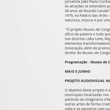
jornalista João Paulo Cunh
As atrações se estendem pa
40 anos de Ricardo Carvão”.
1979, no Palácio das Artes 
natureza, música e por uma
“O projeto Museu de Congo
ofício da palavra e tudo q
nos distritos Lobo Leite, 
elementos transformadore
mineração, além de promove
diretor do Museu de Cong
Programação - Museu de C
MAIO E JUNHO
PROJETO AUDIOVISUAL NA
O objetivo deste projeto é 
municipais localizadas nos 
partindo do imaginário inf
outras artes de forma cria
volta e os parceiros com qu