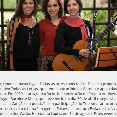
tro, cinema, museologia. Todas as artes conectadas. Essa é a propo
tivo Todas as Letras, que tem o patrocínio da Gerdau e apoio das
to. Em 2019, a programação inclui a execução do Projeto Audiovis
iguel Burnier e Mota, que teve início no dia 30 de abril e seguirá
ica: a Canção e a poesia”, com participação do Trio Amaranto, pre
ncontro com o tema “Imagem e Palavra: Literatura Feita de Luz”, c
 do escritor Carlos Herculano Lopes, em 14 de agosto. Estes evento