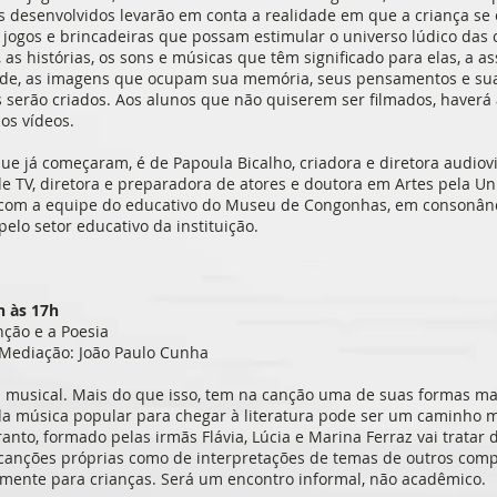
s desenvolvidos levarão em conta a realidade em que a criança se e
e jogos e brincadeiras que possam estimular o universo lúdico das
as histórias, os sons e músicas que têm significado para elas, a 
dade, as imagens que ocupam sua memória, seus pensamentos e sua
s serão criados. Aos alunos que não quiserem ser filmados, haverá 
os vídeos.
ue já começaram, é de Papoula Bicalho, criadora e diretora audiovi
e TV, diretora e preparadora de atores e doutora em Artes pela U
com a equipe do educativo do Museu de Congonhas, em consonânci
elo setor educativo da instituição.
6h às 17h
nção e a Poesia
 Mediação: João Paulo Cunha
s musical. Mais do que isso, tem na canção uma de suas formas ma
r da música popular para chegar à literatura pode ser um caminho m
anto, formado pelas irmãs Flávia, Lúcia e Marina Ferraz vai tratar
 canções próprias como de interpretações de temas de outros comp
lmente para crianças. Será um encontro informal, não acadêmico.