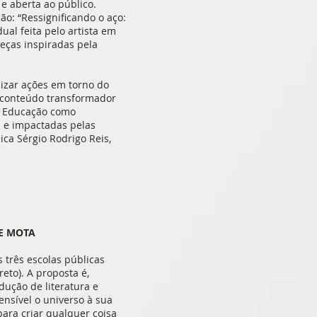
 e aberta ao público.
o: “Ressignificando o aço:
ual feita pelo artista em
peças inspiradas pela
izar ações em torno do
e conteúdo transformador
da Educação como
 e impactadas pelas
ca Sérgio Rodrigo Reis,
 E MOTA
 três escolas públicas
eto). A proposta é,
dução de literatura e
ensível o universo à sua
para criar qualquer coisa