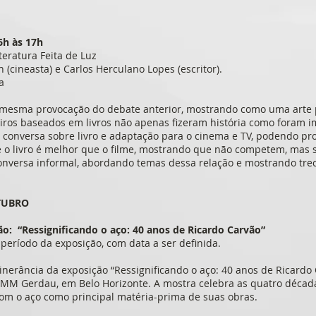
16h às 17h
teratura Feita de Luz
 (cineasta) e Carlos Herculano Lopes (escritor).
a
a mesma provocação do debate anterior, mostrando como uma arte
leiros baseados em livros não apenas fizeram história como foram i
a conversa sobre livro e adaptação para o cinema e TV, podendo pr
 o livro é melhor que o filme, mostrando que não competem, mas 
versa informal, abordando temas dessa relação e mostrando trec
UTUBRO
ão: “Ressignificando o aço: 40 anos de Ricardo Carvão”
 período da exposição, com data a ser definida.
itinerância da exposição “Ressignificando o aço: 40 anos de Ricardo
MM Gerdau, em Belo Horizonte. A mostra celebra as quatro décadas
om o aço como principal matéria-prima de suas obras.