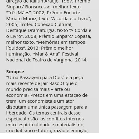
direção de Kalluh Araújo, 1987; Prêmio
Sinparc/ Bonsucesso, melhor texto,
“Três Mães”, 2002; Prêmio Funarte
Miriam Muniz, texto “A corda e o Livro”,
2005; Troféu Conexão Cultural,
Destaque Dramaturgia, texto “A Corda e
o Livro”, 2008; Prêmio Sinparc/ Copasa,
melhor texto, “Memórias em tempos
líquidos”, 2013; Prêmio melhor
iluminação, “Mar & Ana”, Festival
Nacional de Teatro de Varginha, 2014.
Sinopse
"Uma Passagem para Dois" é a peça
mais recente de Jair Raso.O que o
mundo precisa mais – arte ou
economia? Presos em uma estação de
trem, um economista e um ator
disputam uma única passagem para a
liberdade. Os temas centrais desse
espetáculo são os conflitos internos
entre espiritualidade e materialismo,
imediatismo e futuro, razão e emoção,
ação e contemplação. Com diálogos