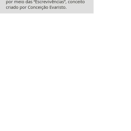
por meio das “Escrevivências”, conceito
criado por Conceição Evaristo.
FICHA TÉCNICA
Atuação: Elaisa de Souza.
Produção: Coletiva Preta de Teatro
Dramaturgia: Coletiva Preta de Teatro
Técnica de iluminação: Tainá Rosa
Percussão: Jocasta Rock
Direção: Sarah Vá Moreira
Figurino: Sarah Vá Moreira
27.05 . sábado . 14h às 17h
INTÉRPRETE URBANO CRIADOR, com Vic
Alves
OFICINA | 3 horas | LIVRE
Centro Cultural Vila Santa Rita
Tendo como ferramenta um estudo
corporal que pretende incorporar as