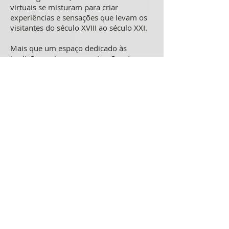
virtuais se misturam para criar
experiências e sensações que levam os
visitantes do século XVIII ao século XXI.
Mais que um espaço dedicado às
tradições, origens e construções da
cultura mineira, o Memorial é um lugar
de trânsito e cruzamento entre a
potência da história e as pulsações
contemporâneas da arte e da cultura,
onde o presente e o passado estão em
contato direto, em permanente
renovação. É vivo, dinâmico,
transformador e criador de confluências
com artistas independentes e com
diversos segmentos da cultura mineira.
Circuito Liberdade
O Memorial Minas Gerais Vale é
integrante do Circuito Liberdade,
complexo cultural sob gestão da