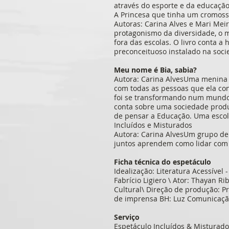
através do esporte e da educação
A Princesa que tinha um cromos
Autoras: Carina Alves e Mari Mei
protagonismo da diversidade, o m
fora das escolas. O livro conta 
preconceituoso instalado na soc
Meu nome é Bia, sabia?
Autora: Carina AlvesUma menina 
com todas as pessoas que ela con
foi se transformando num mundo 
conta sobre uma sociedade produ
de pensar a Educação. Uma escol
Incluídos e Misturados
Autora: Carina AlvesUm grupo de
juntos aprendem como lidar com 
Ficha técnica do espetáculo
Idealização: Literatura Acessível -
Fabrício Ligiero \ Ator: Thayan R
Cultural\ Direção de produção: Pr
de imprensa BH: Luz Comunicação
Serviço
Espetáculo Incluídos & Misturado