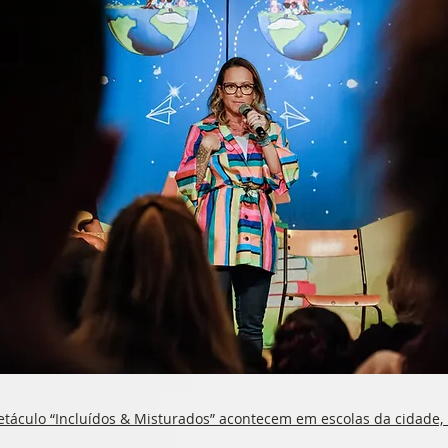
táculo “Incluídos & Misturados” acontecem em escolas da cidade,