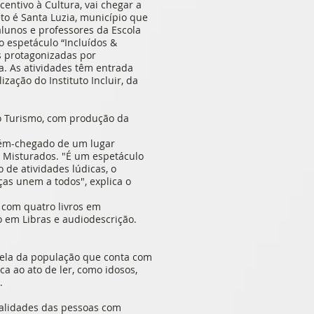
centivo à Cultura, vai chegar a
to é Santa Luzia, município que
alunos e professores da Escola
 espetáculo “Incluídos &
as protagonizadas por
a. As atividades têm entrada
zação do Instituto Incluir, da
 do Turismo, com produção da
ecém-chegado de um lugar
e Misturados. "É um espetáculo
 de atividades lúdicas, o
as unem a todos", explica o
 com quatro livros em
 em Libras e audiodescrição.
rcela da população que conta com
a ao ato de ler, como idosos,
.
ialidades das pessoas com