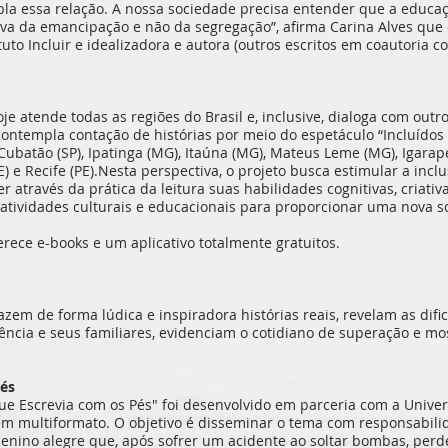
pla essa relação. A nossa sociedade precisa entender que a educaç
iva da emancipação e não da segregação”, afirma Carina Alves que
ituto Incluir e idealizadora e autora (outros escritos em coautoria c
je atende todas as regiões do Brasil e, inclusive, dialoga com outro
a contempla contação de histórias por meio do espetáculo “Incluído
Cubatão (SP), Ipatinga (MG), Itaúna (MG), Mateus Leme (MG), Igarap
) e Recife (PE).Nesta perspectiva, o projeto busca estimular a inclu
 através da prática da leitura suas habilidades cognitivas, criativas
atividades culturais e educacionais para proporcionar uma nova s
rece e-books e um aplicativo totalmente gratuitos.
azem de forma lúdica e inspiradora histórias reais, revelam as dif
ência e seus familiares, evidenciam o cotidiano de superação e m
és
e Escrevia com os Pés" foi desenvolvido em parceria com a Univer
 em multiformato. O objetivo é disseminar o tema com responsabilid
 menino alegre que, após sofrer um acidente ao soltar bombas, per