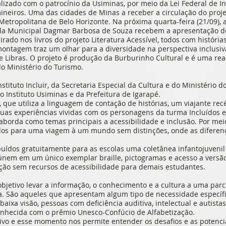
ealizado com o patrocínio da Usiminas, por meio da Lei Federal de In
mineiros. Uma das cidades de Minas a receber a circulação do proje
 Metropolitana de Belo Horizonte. Na próxima quarta-feira (21/09), 
ola Municipal Dagmar Barbosa de Souza recebem a apresentação do
irado nos livros do projeto Literatura Acessível, todos com históri
ontagem traz um olhar para a diversidade na perspectiva inclusiv
e Libras. O projeto é produção da Burburinho Cultural e é uma reali
do Ministério do Turismo.
Instituto Incluir, da Secretaria Especial da Cultura e do Ministério
 Instituto Usiminas e da Prefeitura de Igarapé.
, que utiliza a linguagem de contação de histórias, um viajante r
suas experiências vividas com os personagens da turma Incluídos 
e aborda como temas principais a acessibilidade e inclusão. Por meio
os para uma viagem à um mundo sem distinções, onde as diferenç
buídos gratuitamente para as escolas uma coletânea infantojuvenil
únem em um único exemplar braille, pictogramas e acesso a versão
ão sem recursos de acessibilidade para demais estudantes.
objetivo levar a informação, o conhecimento e a cultura a uma pa
a. São aqueles que apresentam algum tipo de necessidade específic
aixa visão, pessoas com deficiência auditiva, intelectual e autistas
conhecida com o prêmio Unesco-Confúcio de Alfabetização.
tivo e esse momento nos permite entender os desafios e as potenc