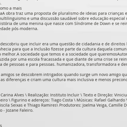
.
somo a mais
raA obra traz uma proposta de pluralismo de ideias para crianças e
ultilinguismo e uma discussão saudável sobre educação especial n
a história de uma menina que nasce com Síndrome de Down e se rei
iedade pós-moderna.
descobriu que incluir era uma questão de cidadania e de direitos
hecia para que a Inclusão fizesse parte da cultura daquela comuni
melhor.A sociedade que temos e a sociedade que queremosAutora:
zida por uma escola fracassada e que diante de uma crise se re
a de pessoas e para pessoas. humanizadora, transformadora e de
 amigos se descobrem intrigados quando surge um novo amigo que 
as diferenças e criam uma cultura mais inclusiva e menos preconc
 Carina Alves \ Realização: Instituto Incluir \ Texto e Direção: Vinic
ibeiro \ Figurino e adereços: Tiago Costa \ Músicas: Rafael Galhard
iscila Seixas e Thiago Ramires\ Produtores: Joelma Veiga, Camille Di
 - Jozane Faleiro.
s