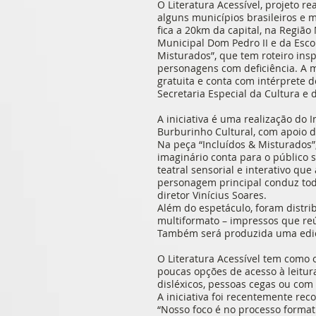
O Literatura Acessível, projeto r
alguns municípios brasileiros e 
fica a 20km da capital, na Região
Municipal Dom Pedro II e da Esc
Misturados”, que tem roteiro insp
personagens com deficiência. A m
gratuita e conta com intérprete d
Secretaria Especial da Cultura e 
A iniciativa é uma realização do 
Burburinho Cultural, com apoio do
Na peça “Incluídos & Misturados”
imaginário conta para o público 
teatral sensorial e interativo qu
personagem principal conduz tod
diretor Vinícius Soares.
Além do espetáculo, foram distri
multiformato – impressos que re
Também será produzida uma ediç
O Literatura Acessível tem como 
poucas opções de acesso à leitur
disléxicos, pessoas cegas ou com b
A iniciativa foi recentemente re
“Nosso foco é no processo forma