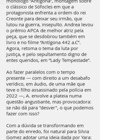
monólogo “Antígona”, montagem sobre
o clássico de Sófocles em que a
protagonista enfrenta a ordem do rei
Creonte para deixar seu irmão, que
lutou na guerra, insepulto. Andrea levou
o prêmio APCA de melhor atriz pela
peça, que se desdobrou também em
livro e no filme “Antígona 442 a.C”.
Agora, retoma o tema da luta por
justiça, e pelo sepultamento digno de
entes queridos, em “Lady Tempestade”.
Ao fazer paralelos com o tempo
presente — com direito a um desabafo
verídico, em áudio, de uma mãe que
teve o filho assassinado pela polícia em
2022 —, A. envolve a plateia numa
questão angustiante, mas provocadora:
se não dá para "desver", o que podemos
fazer com isso?
Com a dúvida se transformando em
parte do enredo, foi natural para Silvia
Gomez adotar uma ideia dada por Yara: