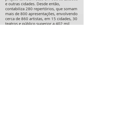
e outras cidades. Desde então,
contabiliza 280 repertórios, que somam
mais de 800 apresentações, envolvendo
cerca de 860 artistas, em 15 cidades, 30
teatros e público superior a 402 mil
pessoas. Desde 2020, fundou o
TeatroEmMov Digital, que realizou o
primeiro curso de teatro digital do
Brasil, sendo uma plataforma web que
pesquisa, produz e une narrativas do
teatro, da dança, do audiovisual e dos
games; ambos idealizados por sua
diretora, Tatyana Rubim. Instituto
Cultural Vale O Instituto Cultural Vale
acredita que a cultura transforma vidas.
Por isso, patrocina e fomenta projetos
em parcerias que promovem conexões
entre pessoas, iniciativas e territórios.
Seu compromisso é contribuir com uma
cultura cada vez mais acessível e plural,
ao mesmo tempo em que atua para o
fortalecimento da economia criativa.
Desde a sua criação, em 2020, o