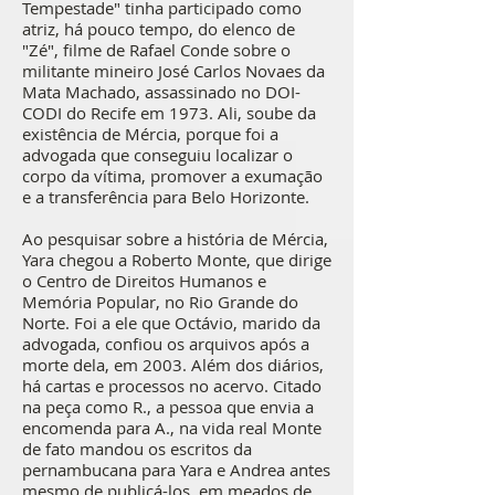
Tempestade" tinha participado como
atriz, há pouco tempo, do elenco de
"Zé", filme de Rafael Conde sobre o
militante mineiro José Carlos Novaes da
Mata Machado, assassinado no DOI-
CODI do Recife em 1973. Ali, soube da
existência de Mércia, porque foi a
advogada que conseguiu localizar o
corpo da vítima, promover a exumação
e a transferência para Belo Horizonte.
Ao pesquisar sobre a história de Mércia,
Yara chegou a Roberto Monte, que dirige
o Centro de Direitos Humanos e
Memória Popular, no Rio Grande do
Norte. Foi a ele que Octávio, marido da
advogada, confiou os arquivos após a
morte dela, em 2003. Além dos diários,
há cartas e processos no acervo. Citado
na peça como R., a pessoa que envia a
encomenda para A., na vida real Monte
de fato mandou os escritos da
pernambucana para Yara e Andrea antes
mesmo de publicá-los, em meados de