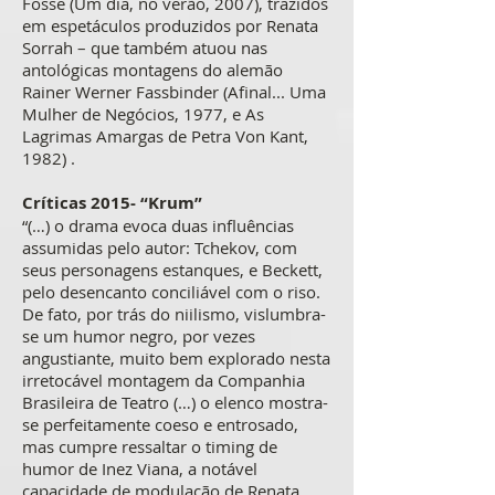
Fosse (Um dia, no verão, 2007), trazidos
em espetáculos produzidos por Renata
Sorrah – que também atuou nas
antológicas montagens do alemão
Rainer Werner Fassbinder (Afinal... Uma
Mulher de Negócios, 1977, e As
Lagrimas Amargas de Petra Von Kant,
1982) .
Críticas 2015- “Krum”
“(…) o drama evoca duas influências
assumidas pelo autor: Tchekov, com
seus personagens estanques, e Beckett,
pelo desencanto conciliável com o riso.
De fato, por trás do niilismo, vislumbra-
se um humor negro, por vezes
angustiante, muito bem explorado nesta
irretocável montagem da Companhia
Brasileira de Teatro (…) o elenco mostra-
se perfeitamente coeso e entrosado,
mas cumpre ressaltar o timing de
humor de Inez Viana, a notável
capacidade de modulação de Renata