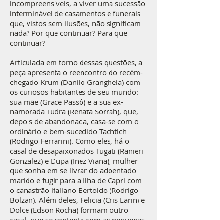
incompreensíveis, a viver uma sucessão
interminável de casamentos e funerais
que, vistos sem ilusões, não significam
nada? Por que continuar? Para que
continuar?
Articulada em torno dessas questões, a
peça apresenta o reencontro do recém-
chegado Krum (Danilo Grangheia) com
os curiosos habitantes de seu mundo:
sua mãe (Grace Passô) e a sua ex-
namorada Tudra (Renata Sorrah), que,
depois de abandonada, casa-se com o
ordinário e bem-sucedido Tachtich
(Rodrigo Ferrarini). Como eles, há o
casal de desapaixonados Tugati (Ranieri
Gonzalez) e Dupa (Inez Viana), mulher
que sonha em se livrar do adoentado
marido e fugir para a Ilha de Capri com
o canastrão italiano Bertoldo (Rodrigo
Bolzan). Além deles, Felicia (Cris Larin) e
Dolce (Edson Rocha) formam outro
casal, que se contenta com as pequenas