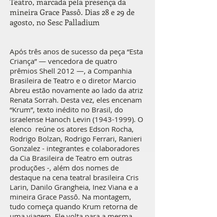
Teatro, marcada pela presença da
mineira Grace Passô. Dias 28 e 29 de
agosto, no Sesc Palladium
Após três anos de sucesso da peça “Esta
Criança” — vencedora de quatro
prêmios Shell 2012 —, a Companhia
Brasileira de Teatro e o diretor Marcio
Abreu estão novamente ao lado da atriz
Renata Sorrah. Desta vez, eles encenam
“Krum”, texto inédito no Brasil, do
israelense Hanoch Levin
(1943-1999)
. O
elenco reúne os atores Edson Rocha,
Rodrigo Bolzan, Rodrigo Ferrari, Ranieri
Gonzalez - integrantes e colaboradores
da Cia Brasileira de Teatro em outras
produções -, além dos nomes de
destaque na cena teatral brasileira Cris
Larin, Danilo Grangheia, Inez Viana e a
mineira Grace Passô. Na montagem,
tudo começa quando Krum retorna de
uma viagem. Ele volta para a mesma