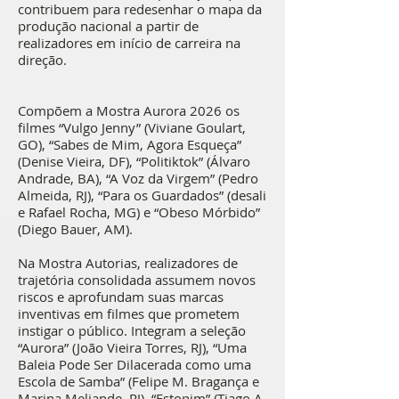
contribuem para redesenhar o mapa da
produção nacional a partir de
realizadores em início de carreira na
direção.
Compõem a Mostra Aurora 2026 os
filmes “Vulgo Jenny” (Viviane Goulart,
GO), “Sabes de Mim, Agora Esqueça”
(Denise Vieira, DF), “Politiktok” (Álvaro
Andrade, BA), “A Voz da Virgem” (Pedro
Almeida, RJ), “Para os Guardados” (desali
e Rafael Rocha, MG) e “Obeso Mórbido”
(Diego Bauer, AM).
Na Mostra Autorias, realizadores de
trajetória consolidada assumem novos
riscos e aprofundam suas marcas
inventivas em filmes que prometem
instigar o público. Integram a seleção
“Aurora” (João Vieira Torres, RJ), “Uma
Baleia Pode Ser Dilacerada como uma
Escola de Samba” (Felipe M. Bragança e
Marina Meliande, RJ), “Estopim” (Tiago A.