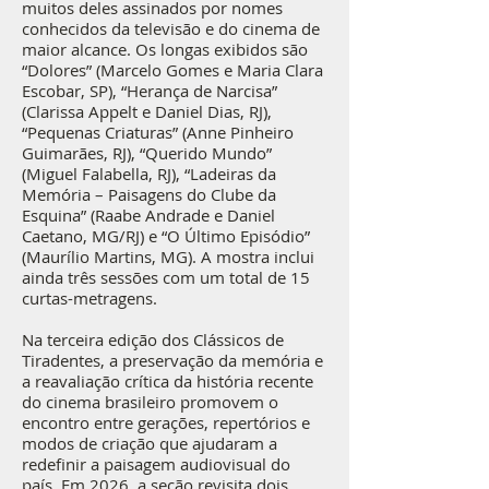
muitos deles assinados por nomes
conhecidos da televisão e do cinema de
maior alcance. Os longas exibidos são
“Dolores” (Marcelo Gomes e Maria Clara
Escobar, SP), “Herança de Narcisa”
(Clarissa Appelt e Daniel Dias, RJ),
“Pequenas Criaturas” (Anne Pinheiro
Guimarães, RJ), “Querido Mundo”
(Miguel Falabella, RJ), “Ladeiras da
Memória – Paisagens do Clube da
Esquina” (Raabe Andrade e Daniel
Caetano, MG/RJ) e “O Último Episódio”
(Maurílio Martins, MG). A mostra inclui
ainda três sessões com um total de 15
curtas-metragens.
Na terceira edição dos Clássicos de
Tiradentes, a preservação da memória e
a reavaliação crítica da história recente
do cinema brasileiro promovem o
encontro entre gerações, repertórios e
modos de criação que ajudaram a
redefinir a paisagem audiovisual do
país. Em 2026, a seção revisita dois