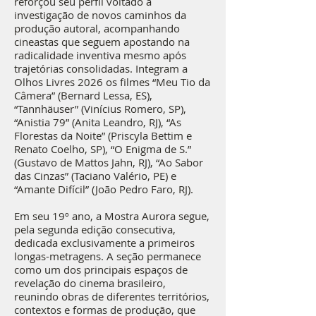
reforçou seu perfil voltado à
investigação de novos caminhos da
produção autoral, acompanhando
cineastas que seguem apostando na
radicalidade inventiva mesmo após
trajetórias consolidadas. Integram a
Olhos Livres 2026 os filmes “Meu Tio da
Câmera” (Bernard Lessa, ES),
“Tannhäuser” (Vinícius Romero, SP),
“Anistia 79” (Anita Leandro, RJ), “As
Florestas da Noite” (Priscyla Bettim e
Renato Coelho, SP), “O Enigma de S.”
(Gustavo de Mattos Jahn, RJ), “Ao Sabor
das Cinzas” (Taciano Valério, PE) e
“Amante Difícil” (João Pedro Faro, RJ).
Em seu 19º ano, a Mostra Aurora segue,
pela segunda edição consecutiva,
dedicada exclusivamente a primeiros
longas-metragens. A seção permanece
como um dos principais espaços de
revelação do cinema brasileiro,
reunindo obras de diferentes territórios,
contextos e formas de produção, que