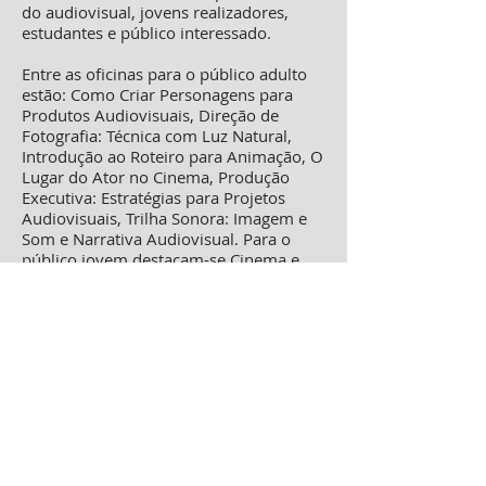
do audiovisual, jovens realizadores,
estudantes e público interessado.
Entre as oficinas para o público adulto
estão: Como Criar Personagens para
Produtos Audiovisuais, Direção de
Fotografia: Técnica com Luz Natural,
Introdução ao Roteiro para Animação, O
Lugar do Ator no Cinema, Produção
Executiva: Estratégias para Projetos
Audiovisuais, Trilha Sonora: Imagem e
Som e Narrativa Audiovisual. Para o
público jovem destacam-se Cinema e
Artes Plásticas: Imaginação em Cena,
Fazendo Cinema na Diversidade Cultural
e Stop Motion: Cinema de Papel.
O programa inclui ainda os workshops
Do Corte ao DCP e Inteligência Artificial
Generativa, além das masterclasses
Pontes Afetivas: Conectando o Cinema
Brasileiro aos Festivais Africanos e da
Diáspora, com Romeo Umulisa