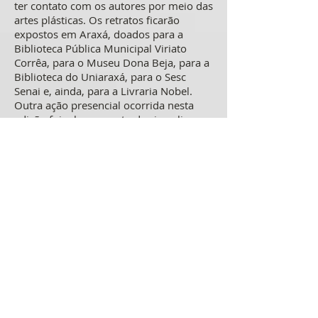
ter contato com os autores por meio das
artes plásticas. Os retratos ficarão
expostos em Araxá, doados para a
Biblioteca Pública Municipal Viriato
Corrêa, para o Museu Dona Beja, para a
Biblioteca do Uniaraxá, para o Sesc
Senai e, ainda, para a Livraria Nobel.
Outra ação presencial ocorrida nesta
edição foi o lançamento de cinco livros
de autores locais, ocorridos na Livraria
Nobel. Importante também falar sobre
a transmissão em Libras (Língua
Brasileira de Sinais), realizada no modo
streaming em todas as sessões ao vivo
do Festival.
IX Fliaraxá - Festival Literário de
Araxá
O IX Fliraxá aconteceu de 28 de outubro
a 1.° de novembro de 2020,
homenageou Conceição Evaristo e