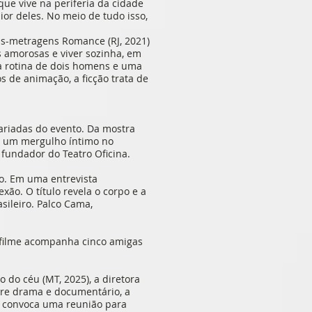
ue vive na periferia da cidade
ior deles. No meio de tudo isso,
tas-metragens Romance (RJ, 2021)
s amorosas e viver sozinha, em
z a rotina de dois homens e uma
 de animação, a ficção trata de
ariadas do evento. Da mostra
az um mergulho íntimo no
 fundador do Teatro Oficina.
co. Em uma entrevista
xão. O título revela o corpo e a
asileiro. Palco Cama,
O filme acompanha cinco amigas
do céu (MT, 2025), a diretora
tre drama e documentário, a
ue convoca uma reunião para