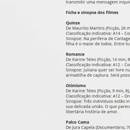
transmitir uma mensagem inquie
Ficha e sinopse dos filmes
Quinze
De Maurilio Martins (Ficção, 26 
Classificação indicativa: A14 – C
Sinopse: Na periferia de Contag
filha é o maior de todos. Entre t
Romance
De Karine Teles (Ficção, 14 min, R
Classificação indicativa: A12 – C
Sinopse: Juliana quer ser livre 
armadilha de captura. Será possív
Otimismo
De Karine Teles (Ficção, 9 min, RJ
Classificação indicativa: A12 – D
Sinopse: Três indivíduos estão i
sua delicada união. O que parec
libertária história de amor.
Palco Cama
De Jura Capela (Documentário, 70