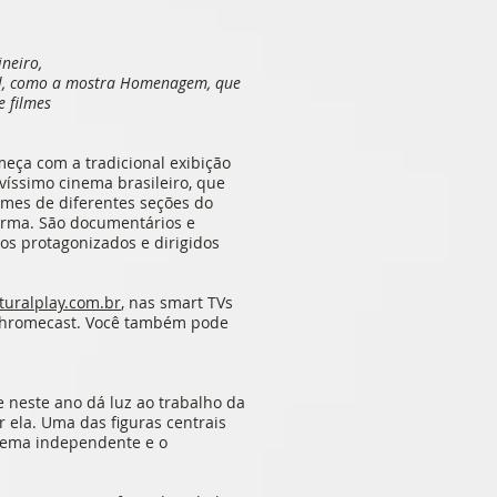
neiro,
val, como a mostra Homenagem, que
e filmes
meça com a tradicional exibição
íssimo cinema brasileiro, que
filmes de diferentes seções do
orma. São documentários e
los protagonizados e dirigidos
turalplay.com.br
, nas smart TVs
e Chromecast. Você também pode
 neste ano dá luz ao trabalho da
or ela. Uma das figuras centrais
inema independente e o