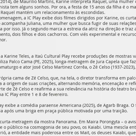
014), de Maurilio Martins, Karine interpreta Raquel, uma mulher q
sta tem alguns sonhos. Por ora, a festa de 15 anos da filha é o ma
m Raquel mantém um relacionamento às escondidas.
enagem, a IC Play exibe dois filmes dirigidos por Karine, os cur
ro acompanha Juliana, uma mulher que busca fugir de suas relaçõe
a por isso. Já o segundo marca a estreia da atriz na direção e tra
o, dois filhos e dois cachorros. Com viés experimental e recursos
mor.
Karine Teles, a Itaú Cultural Play recebe produções de mostras v
biliza Palco Cama (PE, 2025), longa-metragem de Jura Capela que f
amaturgo e ator José Celso Martinez Corrêa, o Zé Celso (1937-2023),
ópria cama de Zé Celso, que, na tela, o diretor transforma em pal
ta a origem de suas criações, alternando memória, encenação e refle
te de Zé Celso e reafirma a sua relevância na história do teatro br
a IC Play entre 1 e 8 de fevereiro.
Play exibe a comédia paraense Americana (2025), de Agarb Braga. 
ia após uma briga em praça pública motivada por uma traição.
 curta-metragem da mostra Panorama. Em Maira Porongyta – o aviso 
e o público na cosmogonia de seu povo, os Kaiabi. Uma mescla en
arió, a entidade mais poderosa entre os Mait, os deuses Kaiabi, q