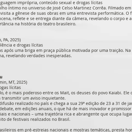
inguagem imprópria, conteúdo sexual e drogas lícitas
ho íntimo no universo de José Celso Martinez Corrêa. Filmado em 
isita a gênese de suas obras em uma entrevista performática. O fi
cena, reflete e se entrega diante da câmera, revelando o corpo e a
ância na história do teatro brasileiro.
, PA, 2025)
olência e drogas lícitas
as após uma briga em praça pública motivada por uma traição. Na 
na, revelando verdades inesperadas.
éu
min, MT, 2025)
ogas lícitas
do, é o mais poderoso entre os Mait, os deuses do povo Kaiabi. Ele
 transmitir um aviso inquietante.
 difusão realizado no país e chega a sua 29ª edição de 23 a 31 de j
e debate, em edições anuais, o que há de mais inovador e promisso
iais e nacionais – uma trajetória rica e abrangente que ocupa lug
ito de festivais realizados no Brasil.
rasileiros em pré-estreias nacionais e mostras temáticas, presta