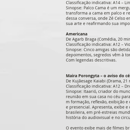
Classificação indicativa: A14 – L
Sinopse: Palco Cama é um mergul
transforma a cama em palco e rev
dessa conversa, onde Zé Celso en
sua arte e reafirmando sua import
Americana
De Agarb Braga (Comédia, 20 min
Classificação indicativa: A12 – Vi
Sinopse: Cinco amigas são detid
depoimentos, segredos vêm à to
Com legendas descritivas.
Maira Porongyta – o aviso do c
De Kujãesage Kaiabi (Drama, 21 
Classificação indicativa: A12 – Dr
Sinopse: Itaarió, criador do mun
reunião em sua casa no céu para
m formação, reflexão, exibição e
e presencial. Apresenta, exibe 
brasileira, em pré-estreias mund
história do audiovisual e no circu
O evento exibe mais de filmes b