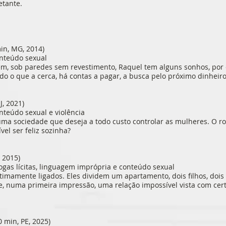
tante.
min, MG, 2014)
onteúdo sexual
em, sob paredes sem revestimento, Raquel tem alguns sonhos, por 
udo o que a cerca, há contas a pagar, a busca pelo próximo dinheir
J, 2021)
onteúdo sexual e violência
numa sociedade que deseja a todo custo controlar as mulheres. O r
el ser feliz sozinha?
, 2015)
rogas lícitas, linguagem imprópria e conteúdo sexual
ntimamente ligados. Eles dividem um apartamento, dois filhos, doi
e, numa primeira impressão, uma relação impossível vista com ce
 min, PE, 2025)