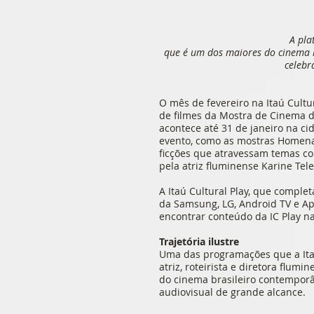
A pla
que é um dos maiores do cinema b
celebr
O mês de fevereiro na Itaú Cultu
de filmes da Mostra de Cinema d
acontece até 31 de janeiro na cid
evento, como as mostras Homena
ficções que atravessam temas com
pela atriz fluminense Karine Te
A Itaú Cultural Play, que comple
da Samsung, LG, Android TV e Ap
encontrar conteúdo da IC Play na
Trajetória ilustre
Uma das programações que a Itaú
atriz, roteirista e diretora flum
do cinema brasileiro contemporâ
audiovisual de grande alcance.