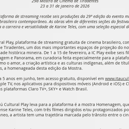
29a Mostra de Cinema de Tiradentes
23 a 31 de janeiro de 2026
taforma de streaming recebe seis produções da 29ª edição do evento mi
rasileiro contemporâneo. As obras vêm de diferentes seções do festi
a a carreira e versatilidade de Karine Teles, com uma seleção especial d
ral Play, plataforma de streaming gratuita de cinema brasileiro, co
e Tiradentes, um dos mais importantes espaços de projeção do nov
ade histórica mineira. De 1 a 15 de fevereiro, a IC Play exibe seis 
gem e Panorama, em curadoria feita especialmente para a plataf
o o amor, a criação artística e as culturas indígenas, além de títu
les, a homenageada desta edição da Mostra.
ta 5 anos em junho, tem acesso gratuito, disponível em
www.itaucul
ple TV, nos aplicativos para dispositivos móveis (Android e iOS) 
s plataformas Claro TV+, SKY+ e Watch Brasil.
 Cultural Play leva para a plataforma é a mostra Homenagem, que
inense Karine Teles, com três filmes dirigidos e/ou protagonizados p
neo, a artista tem uma trajetória marcada pelo trânsito entre o c