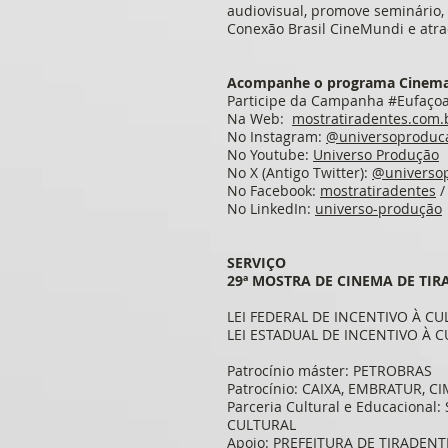
audiovisual, promove seminário, 
Conexão Brasil CineMundi e atra
Acompanhe o programa Cinema 
Participe da Campanha #Eufaço
Na Web:
mostratiradentes.com.
No Instagram:
@universoproduc
No Youtube:
Universo Produção
No X (Antigo Twitter):
@universo
No Facebook:
mostratiradentes
No LinkedIn:
universo-produção
SERVIÇO
29ª MOSTRA DE CINEMA DE TIRA
LEI FEDERAL DE INCENTIVO À C
LEI ESTADUAL DE INCENTIVO À 
Patrocínio máster: PETROBRAS
Patrocínio: CAIXA, EMBRATUR,
Parceria Cultural e Educacion
CULTURAL
Apoio: PREFEITURA DE TIRADENT