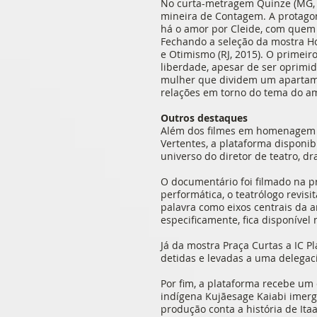
No curta-metragem Quinze (MG, 2
mineira de Contagem. A protagoni
há o amor por Cleide, com que
Fechando a seleção da mostra Hom
e Otimismo (RJ, 2015). O primei
liberdade, apesar de ser oprimid
mulher que dividem um apartament
relações em torno do tema do a
Outros destaques
Além dos filmes em homenagem a 
Vertentes, a plataforma disponi
universo do diretor de teatro, dr
O documentário foi filmado na pr
performática, o teatrólogo revisi
palavra como eixos centrais da ar
especificamente, fica disponível n
Já da mostra Praça Curtas a IC 
detidas e levadas a uma delegac
Por fim, a plataforma recebe um
indígena Kujãesage Kaiabi imerg
produção conta a história de Ita