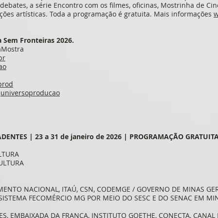
debates, a série Encontro com os filmes, oficinas, Mostrinha de Ci
ções artísticas. Toda a programação é gratuita. Mais informações
w
Sem Fronteiras 2026.
aMostra
br
ao
prod
/
universoproducao
DENTES | 23 a 31 de janeiro de 2026 | PROGRAMAÇÃO GRATUIT
ULTURA
CULTURA
 CIMENTO NACIONAL, ITAÚ, CSN, CODEMGE / GOVERNO DE MINAS GE
al: SISTEMA FECOMÉRCIO MG POR MEIO DO SESC E DO SENAC EM M
ES, EMBAIXADA DA FRANÇA, INSTITUTO GOETHE, CONECTA, CANAL B