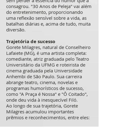
sem perder a essência do humor que a
consagrou. "30 Anos de Peleja" vai além
do entretenimento, proporcionando
uma reflexão sensível sobre a vida, as
batalhas diárias e, acima de tudo, muita
diversão.
Trajetória de sucesso
Gorete Milagres, natural de Conselheiro
Lafaiete (MG), é uma artista completa:
comediante, atriz graduada pelo Teatro
Universitário da UFMG e roteirista de
cinema graduada pela Universidade
Anhembi de São Paulo. Sua carreira
abrange teatro, cinema, novelas e
programas humorísticos de sucesso,
como "A Praça é Nossa" e "Ô Coitado",
onde deu vida à inesquecível Filó.
Ao longo de sua trajetória, Gorete
Milagres acumulou importantes
prêmios e reconhecimentos, entre eles:
1997: Prêmio SATED/MG - Melhor
Humorista – com a personagem