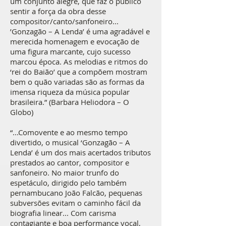
um conjunto alegre, que faz o público
sentir a força da obra desse
compositor/canto/sanfoneiro...
’Gonzagão – A Lenda’ é uma agradável e
merecida homenagem e evocação de
uma figura marcante, cujo sucesso
marcou época. As melodias e ritmos do
‘rei do Baião’ que a compõem mostram
bem o quão variadas são as formas da
imensa riqueza da música popular
brasileira.” (Barbara Heliodora – O
Globo)
“...Comovente e ao mesmo tempo
divertido, o musical ‘Gonzagão – A
Lenda’ é um dos mais acertados tributos
prestados ao cantor, compositor e
sanfoneiro. No maior trunfo do
espetáculo, dirigido pelo também
pernambucano João Falcão, pequenas
subversões evitam o caminho fácil da
biografia linear... Com carisma
contagiante e boa performance vocal,