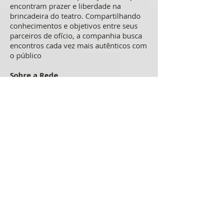
encontram prazer e liberdade na
brincadeira do teatro. Compartilhando
conhecimentos e objetivos entre seus
parceiros de ofício, a companhia busca
encontros cada vez mais autênticos com
o público
Sobre a Rede
Empresa do conglomerado Itaú
Unibanco, a Rede (
www.userede.com.br
)
é responsável pela captura e
processamento de transações de crédito
e débito das maiores bandeiras
nacionais e internacionais. Oferece para
seus clientes uma gama de produtos e
serviços para aumentar o desempenho
de seus negócios, como solução de
meios de pagamento online,
antecipação de recebíveis,
disponibilização de terminais, relatórios
de gestão, entre outros. Para isso,