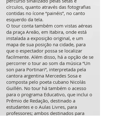
percurso sinalizado pelas setas e
círculos, quanto através das fotografias
contidas no ícone “painéis”, no canto
esquerdo da tela.
O tour conta também com vistas aéreas
da praça Areão, em Itabira, onde está
instalada a exposição original, e um
mapa de sua posição na cidade, para
que o espectador possa se localizar
facilmente. Além disso, há a opção de se
percorrer o tour ao som da música “Un
son para Portinari”, interpretada pela
cantora argentina Mercedes Sosa e
composta pelo poeta cubano Nicolás
Guillén. No tour há também o acesso
para o programa Educativo, que inclui o
Prêmio de Redação, destinado a
estudantes e o Aulas Livres, para
professores; ambos destinados para
Itabira e região.
O Flitabira é viabilizado com o
patrocínio do Instituto Cultural Vale,
com recursos da Lei Federal de