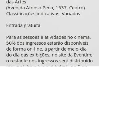
das Artes
(Avenida Afonso Pena, 1537, Centro)
Classificações indicativas: Variadas
Entrada gratuita
Para as sessões e atividades no cinema,
50% dos ingressos estarão disponíveis,
de forma on-line, a partir de meio-dia
do dia das exibições,
no site da Eventim
;
o restante dos ingressos será distribuído
presencialmente na bilheteria do Cine
Humberto Mauro, meia hora antes de
cada sessão, mediante a apresentação
de documento com foto.
Para as performances musicais ao ar
livre, não é necessário ingresso, mas o
espaço está sujeito à lotação.
Informações para o público:
(31) 3236-
7307
/
www.fcs.mg.gov.br
Informação para a imprensa: