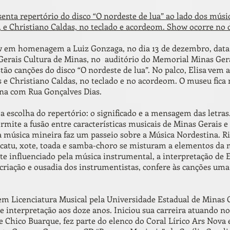
enta repertório do disco “O nordeste de lua” ao lado dos mús
, e Christiano Caldas, no teclado e acordeom. Show ocorre no d
ow em homenagem a Luiz Gonzaga, no dia 13 de dezembro, data 
 Gerais Cultura de Minas, no auditório do Memorial Minas Ger
stão canções do disco “O nordeste de lua”. No palco, Elisa ve
 e Christiano Caldas, no teclado e no acordeom. O museu fica 
ina com Rua Gonçalves Dias.
a a escolha do repertório: o significado e a mensagem das letr
mite a fusão entre características musicais de Minas Gerais e
a música mineira faz um passeio sobre a Música Nordestina. R
racatu, xote, toada e samba-choro se misturam a elementos d
te influenciado pela música instrumental, a interpretação de E
 criação e ousadia dos instrumentistas, confere às canções u
em Licenciatura Musical pela Universidade Estadual de Minas G
e interpretação aos doze anos. Iniciou sua carreira atuando n
e Chico Buarque, fez parte do elenco do Coral Lírico Ars Nova 