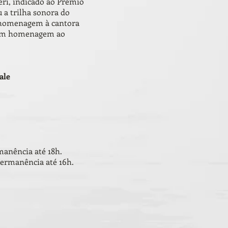
eri, indicado ao Prêmio
 a trilha sonora do
m homenagem à cantora
, em homenagem ao
ale
manência até 18h.
permanência até 16h.