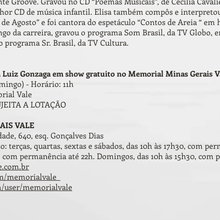
nte Groove. Gravou no CD “Poemas Musicais”, de Cecília Cavali
r CD de música infantil. Elisa também compôs e interpretou
 de Agosto” e foi cantora do espetáculo “Contos de Areia “ e
ongo da carreira, gravou o programa Som Brasil, da TV Globo
 programa Sr. Brasil, da TV Cultura.
a Luiz Gonzaga em show gratuito no Memorial Minas Gerais V
mingo) - Horário: 11h
rial Vale
JEITA A LOTAÇÃO
AIS VALE
ade, 640, esq. Gonçalves Dias
 terças, quartas, sextas e sábados, das 10h às 17h30, com per
0, com permanência até 22h. Domingos, das 10h às 15h30, com 
e.com.br
om/memorialvale
m/user/memorialvale