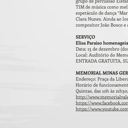
grupo de percussão Elefa
TIM de música como melho
espetáculo de dança “Mar
Clara Nunes. Ainda ao l
compositor João Bosco e o
SERVIÇO
Elisa Paraíso homenagei
Data: 13 de dezembro (do
Local: Auditório do Memo
ENTRADA GRATUITA, SU
MEMORIAL MINAS GER
Endereço: Praça da Liberd
Horário de funcionamento:
Quintas, das 10h às 21h3
http://www.memorialval
https://www.facebook.c
https://www.youtube.co