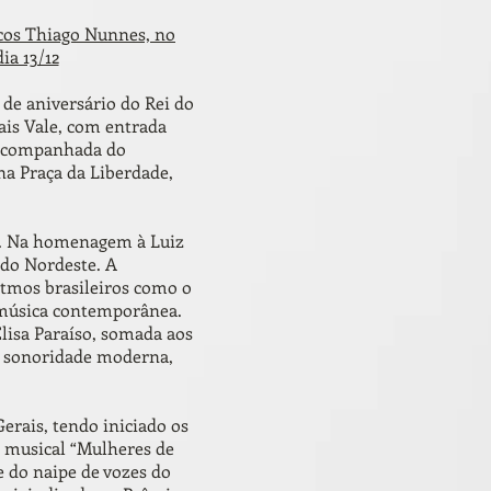
icos Thiago Nunnes, no
ia 13/12
de aniversário do Rei do
ais Vale, com entrada
m acompanhada do
na Praça da Liberdade,
as. Na homenagem à Luiz
 do Nordeste. A
itmos brasileiros como o
a música contemporânea.
lisa Paraíso, somada aos
ma sonoridade moderna,
erais, tendo iniciado os
o musical “Mulheres de
e do naipe de vozes do