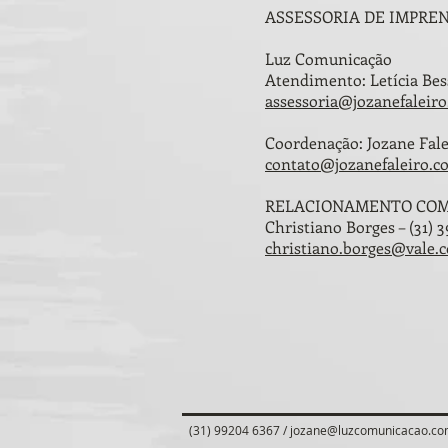
ASSESSORIA DE IMPRENSA _
Luz Comunicação
Atendimento: Letícia Bess
assessoria@jozanefaleir
Coordenação: Jozane Falei
contato@jozanefaleiro.
RELACIONAMENTO COM 
Christiano Borges – (31) 
christiano.borges@vale.
(31) 99204 6367 /
jozane@luzcomunicacao.co