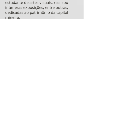
estudante de artes visuais, realizou
inúmeras exposições, entre outras,
dedicadas ao patrimônio da capital
mineira.
Lax Aiala é artista visual, natural de Belo
Horizonte, atuante no street art desde
1998. Trabalha com aerografia, grafite,
muralismo e pintura digital.
Herman Alexander é fotógrafo desde
1996 e atualmente tem empresa que
presta serviços de fotografia nas áreas
publicitária, retratos, arquitetura e
gastronomia. É também jornalista com
registro para a função de repórter
fotográfico.
Oficina de dança
Para participar da oficina de dança não
precisa ter conhecimento e nem técnica,
é só querer dançar. A idade é a partir de
16 anos. A ideia é usar a dança como
ferramenta para aliviar o estresse e a
ansiedade, explica a professora e
bailarina Dayanne Amaral. “Praticando a