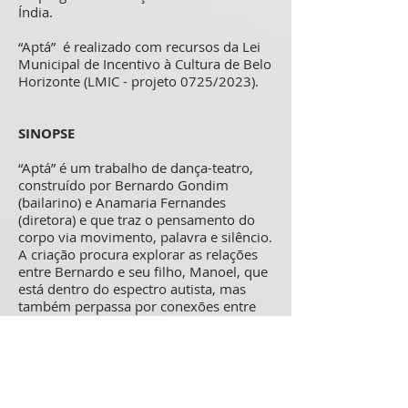
Índia.
“Aptá” é realizado com recursos da Lei
Municipal de Incentivo à Cultura de Belo
Horizonte (LMIC - projeto 0725/2023).
SINOPSE
“Aptá” é um trabalho de dança-teatro,
construído por Bernardo Gondim
(bailarino) e Anamaria Fernandes
(diretora) e que traz o pensamento do
corpo via movimento, palavra e silêncio.
A criação procura explorar as relações
entre Bernardo e seu filho, Manoel, que
está dentro do espectro autista, mas
também perpassa por conexões entre
três gerações: avô, pai e filho, trazendo
experiências de comunicação inerentes
ao contexto geracional e via tipicidade e
atipicidade de comportamento.
Podemos dizer que “Aptá” marca o