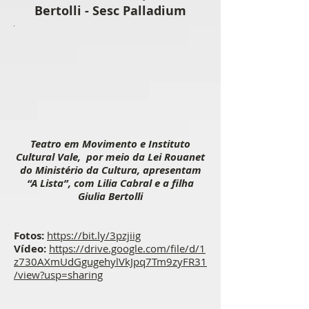
Bertolli - Sesc Palladium
Teatro em Movimento e Instituto
Cultural Vale, por meio da Lei Rouanet
do Ministério da Cultura, apresentam
“A Lista”, com Lilia Cabral e a filha
Giulia Bertolli
Fotos:
https://bit.ly/3pzjiig
Vídeo:
https://drive.google.com/file/d/1
z730AXmUdGgugehylVkJpq7Tm9zyFR31
/view?usp=sharing