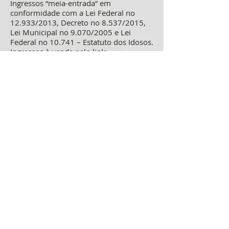
Ingressos “meia-entrada” em
conformidade com a Lei Federal no
12.933/2013, Decreto no 8.537/2015,
Lei Municipal no 9.070/2005 e Lei
Federal no 10.741 – Estatuto dos Idosos.
Ingressos à venda pelo link:
https://bileto.sympla.com.br/event/946
43/d/259069
e na bilheteria do teatro.
Informações:
(31) 3270-8100
Informações:
Redes sociais Teatro Em Movimento:
Instagram:
https://www.instagram.com/
teatroemmovimento
Facebook:
https://www.facebook.com/te
atroemmovimento
Youtube:
www.youtube.com/teatroemm
ovimento
Twitter:
www.twitter.com/teatroemmov