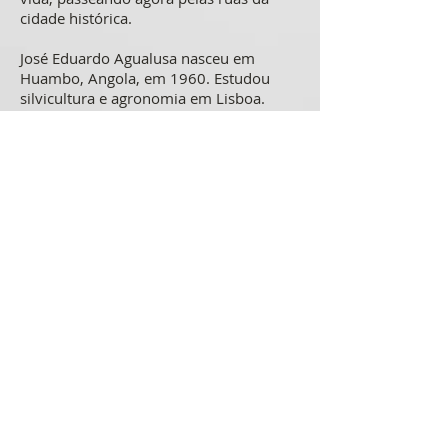
cidade histórica.
José Eduardo Agualusa nasceu em
Huambo, Angola, em 1960. Estudou
silvicultura e agronomia em Lisboa.
Iniciou a carreira literária em 1988, com
A conjura. Entre seus livros, traduzidos
para mais de vinte idiomas, destacam-se
os romances Nação crioula, O vendedor
de passados (prêmio de ficção
estrangeira do jornal inglês The
Independent) e As mulheres do meu pai,
os volumes de contos Fronteiras
perdidas e Catálogo de sombras, além
das peças de teatro Chovem amores na
rua do Matador (com Mia Couto) e
Aquela mulher. Divide seu tempo entre
Luanda e Lisboa.
Serviço: