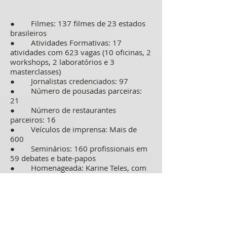
● Filmes: 137 filmes de 23 estados
brasileiros
● Atividades Formativas: 17
atividades com 623 vagas (10 oficinas, 2
workshops, 2 laboratórios e 3
masterclasses)
● Jornalistas credenciados: 97
● Número de pousadas parceiras:
21
● Número de restaurantes
parceiros: 16
● Veículos de imprensa: Mais de
600
● Seminários: 160 profissionais em
59 debates e bate-papos
● Homenageada: Karine Teles, com
7 filmes exibidos na Mostra
Homenagem
● Livros lançados: 7
● 4º Fórum Tiradentes: 6 grupos de
trabalho, 5 debates, Carta de Tiradentes
2026 elaborada com a colaboração de