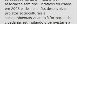
associação sem fins lucrativos foi criada
em 2003 e, desde então, desenvolve
projetos socioculturais e
socioambientais visando à formação da
cidadania, estimulando o bem-estar e a
qualidade de vida das pessoas,
fomentando a economia criativa,
valorizando espaços públicos e o meio
ambiente, através de projetos
patrocinados em cinco linhas de
atuação: Comunidade, Voluntariado,
Meio Ambiente, Adoção de Espaços
Públicos e Cultura.
Bloco Saúde
Bloco Saúde comemora 15 anos! Criado
em 2010, o Bloco, formado por médicos
cooperados da Unimed-BH e
convidados, é realizado por meio da
parceria entre Associação Cultural
Tambor Mineiro e Instituto Unimed-BH.
Dentro e fora dos palcos, os integrantes
demonstram não só talento com