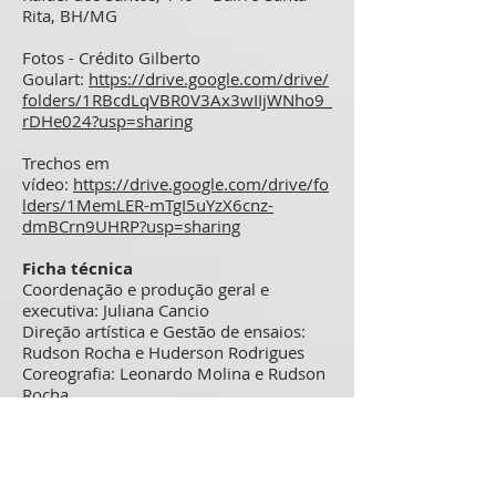
Rita, BH/MG
Fotos - Crédito Gilberto
Goulart:
https://drive.google.com/drive/
folders/1RBcdLqVBR0V3Ax3wIIjWNho9_
rDHe024?usp=sharing
Trechos em
vídeo:
https://drive.google.com/drive/fo
lders/1MemLER-mTgI5uYzX6cnz-
dmBCrn9UHRP?usp=sharing
Ficha técnica
Coordenação e produção geral e
executiva: Juliana Cancio
Direção artística e Gestão de ensaios:
Rudson Rocha e Huderson Rodrigues
Coreografia: Leonardo Molina e Rudson
Rocha
Elenco: Ana Teixeira, Huderson
Rodrigues, Isabel Leão, Malcom
Mohammed, Nana
Amendola, Nayara Aurora, Pedro