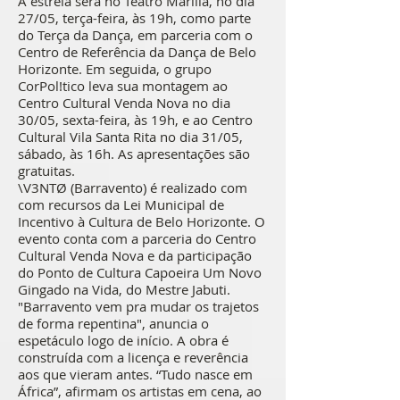
A estreia será no Teatro Marília, no dia
27/05, terça-feira, às 19h, como parte
do Terça da Dança, em parceria com o
Centro de Referência da Dança de Belo
Horizonte. Em seguida, o grupo
CorPol!tico leva sua montagem ao
Centro Cultural Venda Nova no dia
30/05, sexta-feira, às 19h, e ao Centro
Cultural Vila Santa Rita no dia 31/05,
sábado, às 16h. As apresentações são
gratuitas.
\V3NTØ (Barravento) é realizado com
com recursos da Lei Municipal de
Incentivo à Cultura de Belo Horizonte. O
evento conta com a parceria do Centro
Cultural Venda Nova e da participação
do Ponto de Cultura Capoeira Um Novo
Gingado na Vida, do Mestre Jabuti.
"Barravento vem pra mudar os trajetos
de forma repentina", anuncia o
espetáculo logo de início. A obra é
construída com a licença e reverência
aos que vieram antes. “Tudo nasce em
África”, afirmam os artistas em cena, ao